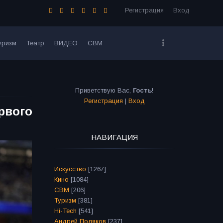
Регистрация
Вход
уризм
Театр
ВИДЕО
СВМ
Приветствую Вас
,
Гость
!
Регистрация
|
Вход
рвого
НАВИГАЦИЯ
Искусство
[1267]
Кино
[1084]
СВМ
[206]
Туризм
[381]
Hi-Tech
[541]
Андрей Поляков
[237]