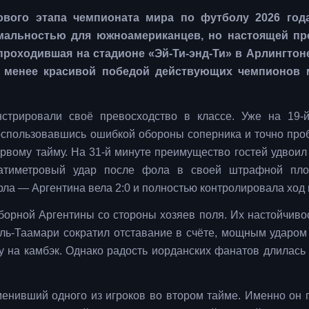
пового этапа чемпионата мира по футболу 2026 год
альностью для южноамериканцев, но настоящей пр
 проходившая на стадионе «Эй-Ти-энд-Ти» в Арлингтон
не менее красивой победой действующих чемпионов 
стрировали своё превосходство в классе. Уже на 19-
оспользовавшись ошибкой обороны соперника и точно проб
ервому тайму. На 31-й минуте преимущество гостей удвоил
цатиметровый удар после фола в своей штрафной пло
рла — Аргентина вела 2:0 и полностью контролировала ход 
сборной Аргентины со стороны хозяев поля. Их настойчиво
ль-Таамари сократил отставание в счёте, мощным ударом
 на камбэк. Однако радость иорданских фанатов длилась 
енивший одного из игроков во втором тайме. Именно он 