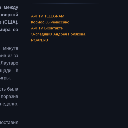
а между
оверкой
API TV TELEGRAM
е (США),
Космос 65 Ренессанс
API TV ВКонтакте
мира со
Экспедиция Андрея Полякова
POAN.RU
й минуте
ив из-за
 Лаутаро
щади. К
игры.
сть была
 поразив
недолго.
поставил