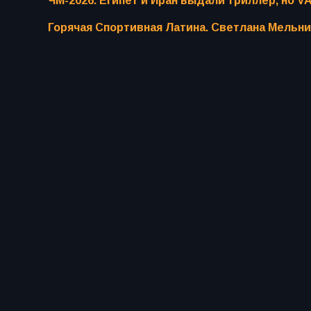
ЧМ-2026. Египет и Иран выдали триллер, но V
Горячая Спортивная Латина. Светлана Мельни