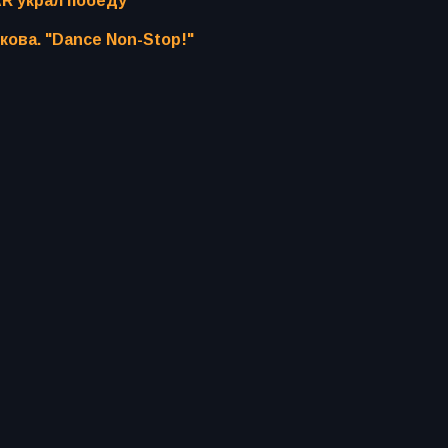
AR украл победу
кова. "Dance Non-Stop!"