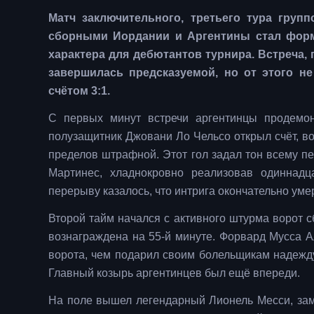
Матч заключительного, третьего тура груп
сборными Иордании и Аргентины стал форм
характера для дебютантов турнира. Встреча,
завершилась предсказуемой, но от этого 
счётом 3:1.
С первых минут встречи аргентинцы продемон
полузащитник Джовани Ло Чельсо открыл счёт, в
пределов штрафной. Этот гол задал тон всему п
Мартинес, хладнокровно реализовав одиннад
перерыву казалось, что интрига окончательно уме
Второй тайм начался с активного штурма ворот 
вознаграждена на 55-й минуте. Форвард Мусса А
ворота, чем подарил своим болельщикам надежду
Главный козырь аргентинцев был ещё впереди.
На поле вышел легендарный Лионель Месси, зам