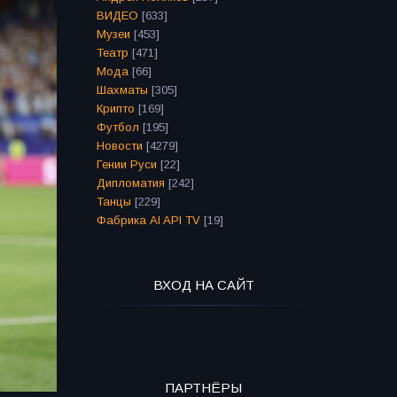
ВИДЕО
[633]
Музеи
[453]
Театр
[471]
Мода
[66]
Шахматы
[305]
Крипто
[169]
Футбол
[195]
Новости
[4279]
Гении Руси
[22]
Дипломатия
[242]
Танцы
[229]
Фабрика AI API TV
[19]
ВХОД НА САЙТ
ПАРТНЁРЫ