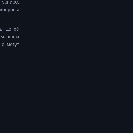
турнире,
 вопросы
, где её
домашнем
но могут