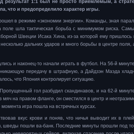
 результат 1:1 был не просто приемлемым, а страте
а, что и предопределило характер игры.
прошел в режиме «экономии энергии». Команды, зная пара
На поле шла тактическая борьба с минимумом риска. Сам
борной Швеции Исака Хина, из-за которой ему пришлось 
 несколько дальних ударов и много борьбы в центре поля, 
лись и наконец-то начали играть в футбол. На 56-й минут
роникающую передачу в штрафную, а Дайдзэн Маэда хлад
алось, что Япония контролирует ситуацию.
Пропущенный гол разбудил скандинавов, и на 62-й минут
 мяч на правом фланге, он сместился в центр и неотразим
о момента игра пошла на встречных курсах.
твовав вкус крови и поняв, что ничья выводит их в пле
ей), шведы пошли ва-банк. Последние минуты прошли под т
лько невероятных сейвов, включая спасение после удара