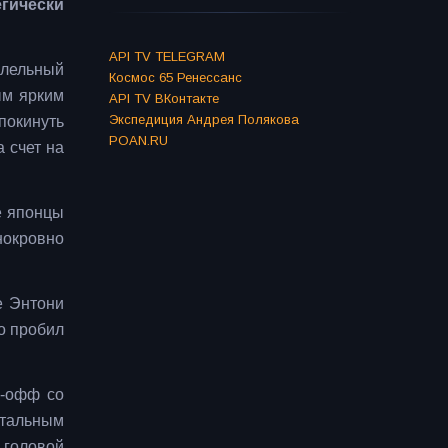
гически
API TV TELEGRAM
ллельный
Космос 65 Ренессанс
ым ярким
API TV ВКонтакте
Экспедиция Андрея Полякова
покинуть
POAN.RU
а счет на
е японцы
нокровно
е Энтони
о пробил
й-офф со
отальным
 головой