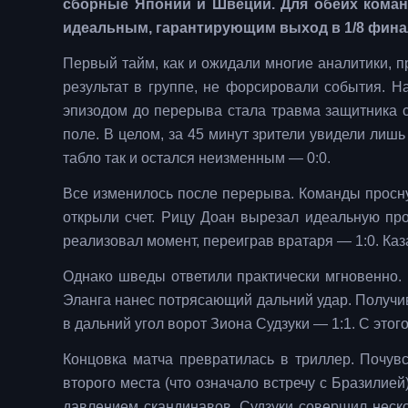
сборные Японии и Швеции. Для обеих команд
идеальным, гарантирующим выход в 1/8 финал
Первый тайм, как и ожидали многие аналитики, 
результат в группе, не форсировали события. 
эпизодом до перерыва стала травма защитника с
поле. В целом, за 45 минут зрители увидели лишь
табло так и остался неизменным — 0:0.
Все изменилось после перерыва. Команды просну
открыли счет. Рицу Доан вырезал идеальную п
реализовал момент, переиграв вратаря — 1:0. Каз
Однако шведы ответили практически мгновенно. 
Эланга нанес потрясающий дальний удар. Получив
в дальний угол ворот Зиона Судзуки — 1:1. С этог
Концовка матча превратилась в триллер. Почувс
второго места (что означало встречу с Бразили
давлением скандинавов. Судзуки совершил неско