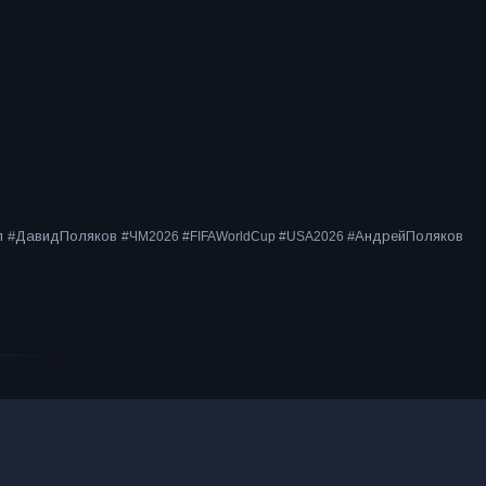
ол #ДавидПоляков
#АндрейПоляков
#ЧМ2026 #FIFAWorldCup #USA2026