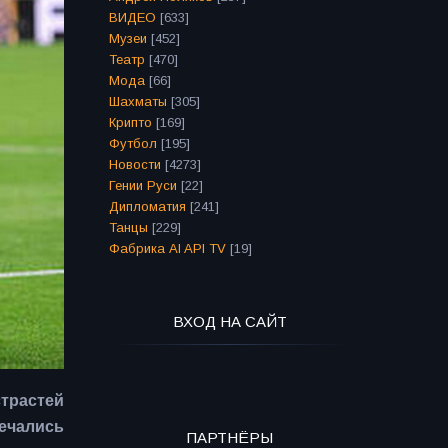
ВИДЕО
[633]
Музеи
[452]
Театр
[470]
Мода
[66]
Шахматы
[305]
Крипто
[169]
Футбол
[195]
Новости
[4273]
Гении Руси
[22]
Дипломатия
[241]
Танцы
[229]
Фабрика AI API TV
[19]
ВХОД НА САЙТ
страстей
речались
ПАРТНЁРЫ