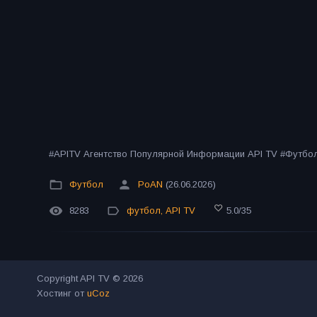
#APITV Агентство Популярной Информации API TV #Футб
Футбол
PoAN
(26.06.2026)
8283
футбол
,
API TV
5.0
/
35
Copyright API TV © 2026
Хостинг от
uCoz