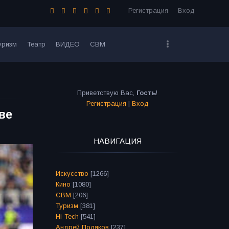
Регистрация
Вход
уризм
Театр
ВИДЕО
СВМ
Приветствую Вас
,
Гость
!
Регистрация
|
Вход
ве
НАВИГАЦИЯ
Искусство
[1266]
Кино
[1080]
СВМ
[206]
Туризм
[381]
Hi-Tech
[541]
Андрей Поляков
[237]