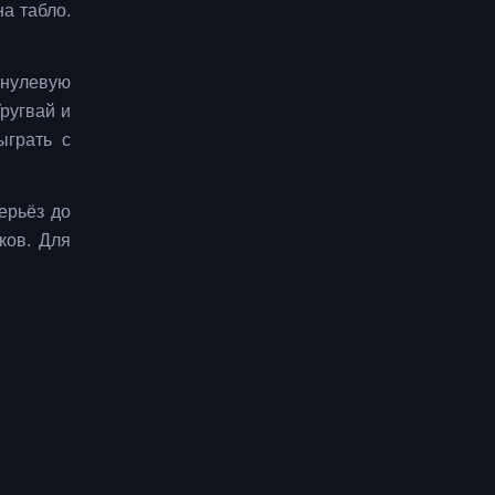
а табло.
 нулевую
ругвай и
ыграть с
ерьёз до
ков. Для