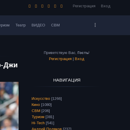
Регистрация
Вход
уризм
Театр
ВИДЕО
СВМ
Приветствую Вас
,
Гость
!
Регистрация
|
Вход
р-Джи
НАВИГАЦИЯ
Искусство
[1266]
Кино
[1080]
СВМ
[206]
Туризм
[381]
Hi-Tech
[541]
Андрей Поляков
[237]