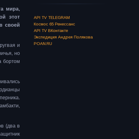
а мира,
ой этот
API TV TELEGRAM
Космос 65 Ренессанс
в своей
API TV ВКонтакте
Экспедиция Андрея Полякова
POAN.RU
ругвая и
ичья, но
а бортом
нивались
ердианцы
перника.
амбакти,
в (два в
узащитник