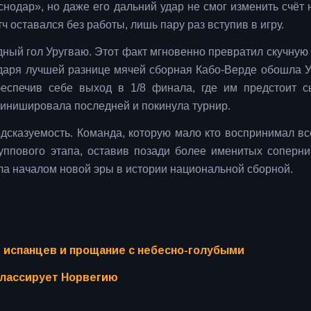
одар», но даже его дальний удар не смог изменить счёт н
 оставался без работы, лишь пару раз вступив в игру.
дный гол Уругваю. Этот факт мгновенно превратил скучную
даря лучшей разнице мячей сборная Кабо-Верде обошла У
беспечив себе выход в 1/8 финала, где им предстоит с
финишировала последней и покинула турнир.
едсказуемость. Команда, которую мало кто воспринимал вс
уппового этапа, оставив позади более именитых соперни
ла началом новой эры в истории национальной сборной.
ь испанцев и прощание с небесно-голубыми
классирует Норвегию