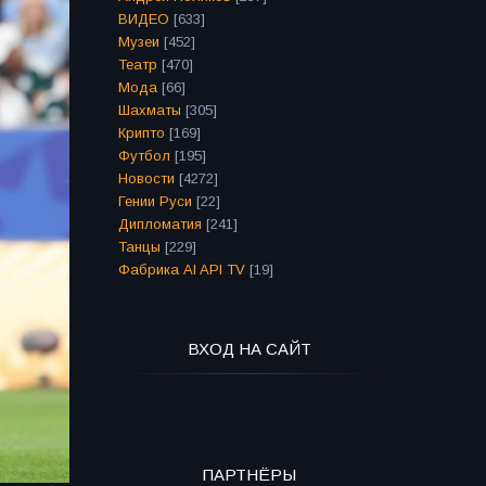
ВИДЕО
[633]
Музеи
[452]
Театр
[470]
Мода
[66]
Шахматы
[305]
Крипто
[169]
Футбол
[195]
Новости
[4272]
Гении Руси
[22]
Дипломатия
[241]
Танцы
[229]
Фабрика AI API TV
[19]
ВХОД НА САЙТ
ПАРТНЁРЫ