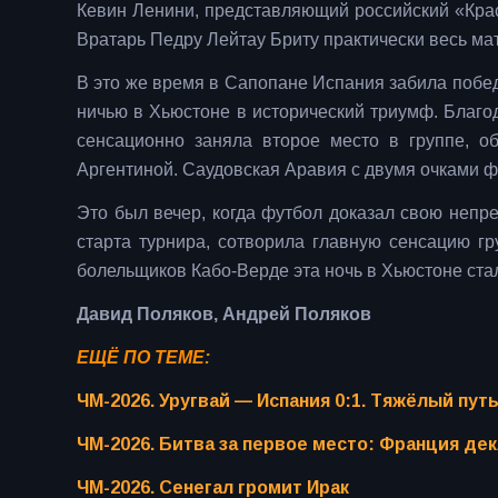
Кевин Ленини, представляющий российский «Красн
Вратарь Педру Лейтау Бриту практически весь матч
В это же время в Сапопане Испания забила побе
ничью в Хьюстоне в исторический триумф. Благо
сенсационно заняла второе место в группе, о
Аргентиной. Саудовская Аравия с двумя очками 
Это был вечер, когда футбол доказал свою непр
старта турнира, сотворила главную сенсацию гр
болельщиков Кабо-Верде эта ночь в Хьюстоне ста
Давид Поляков, Андрей Поляков
ЕЩЁ ПО ТЕМЕ:
ЧМ-2026. Уругвай — Испания 0:1. Тяжёлый пут
ЧМ-2026. Битва за первое место: Франция де
ЧМ-2026. Сенегал громит Ирак