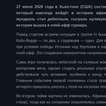
27 июня 2026 года в Хьюстоне (США) состоя
который навсегда войдёт в историю африк
мундиаль стал дебютным, сыграла нулевую
истории вышла в плей-офф турнира.
Перед стартом встречи ситуация в группе H был
Кабо-Верде — по два, у саудовцев — одно. Для 
при условии победы Испании над Уругваем в пар
плей-офф. Это создавало невероятное напряжение
Сама игра получилась небогатой на голевые мо
контролем мяча, однако создать реальную угро
действовали чуть активнее, особенно к концу 
Главным событием первой половины стала трав
которого пришлось уносить с поля на носилках по
Во втором тайме картина не изменилась. Африка
створ), тогда как их соперники ограничились сем