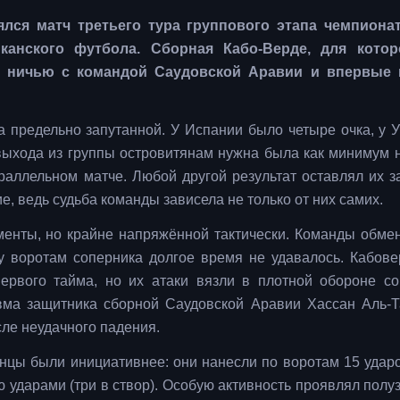
лся матч третьего тура группового этапа чемпионат
анского футбола. Сборная Кабо-Верде, для котор
 ничью с командой Саудовской Аравии и впервые 
а предельно запутанной. У Испании было четыре очка, у У
выхода из группы островитянам нужна была как минимум н
аллельном матче. Любой другой результат оставлял их з
, ведь судьба команды зависела не только от них самих.
менты, но крайне напряжённой тактически. Команды обме
зу воротам соперника долгое время не удавалось. Кабов
первого тайма, но их атаки вязли в плотной обороне со
ма защитника сборной Саудовской Аравии Хассан Аль-Т
сле неудачного падения.
нцы были инициативнее: они нанесли по воротам 15 ударо
ью ударами (три в створ). Особую активность проявлял пол