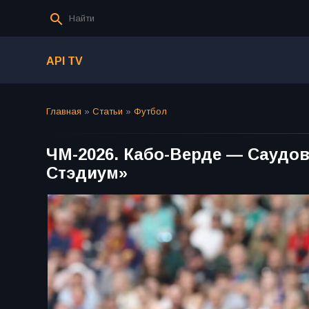
API TV
Главная
»
Статьи
»
Футбол
ЧМ-2026. Кабо-Верде — Саудов
Стэдиум»