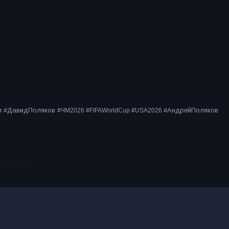
ол #ДавидПоляков
#АндрейПоляков
#ЧМ2026 #FIFAWorldCup #USA2026