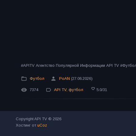
#APITV Агентство Популярной Информации API TV #Футб
Футбол
PoAN
(27.06.2026)
7374
API TV
,
футбол
5.0
/
31
Copyright API TV © 2026
Хостинг от
uCoz