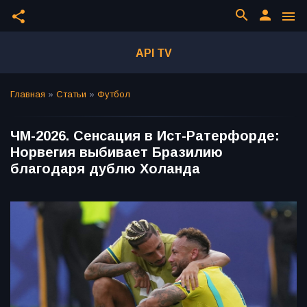
search
person
share
menu
API TV
Главная
»
Статьи
»
Футбол
ЧМ-2026. Сенсация в Ист-Ратерфорде:
Норвегия выбивает Бразилию
благодаря дублю Холанда