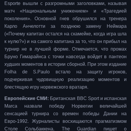
Esporte вышли с разгромными заголовками, называя
матч «Национальным унижением» и «Трагедией
поколения». Основной гнев обрушился на тренера
Карло Анчелотти за позднюю замену Неймара
(«Почему капитан остался на скамейке, когда игра шла
к нулю?») и на самого капитана за то, что он прибыл на
турнир не в лучшей форме. Отмечается, что промах
Бруно Гимарайнса с точки навсегда войдет в пантеон
худших моментов в истории сборной. При этом издание
Folha de S.Paulo встало на защиту игроков,
подчеркивая чудовищную реализацию моментов и
блестящую игру норвежского вратаря.
Европейские СМИ:
Британская BBC Sport и испанская
Marca назвали победу Норвегии величайшей
сенсацией турнира со времен победы Дании на
Евро-1992. Журналисты восхищаются прагматизмом
Столе Сольбаккена. The Guardian пишет о