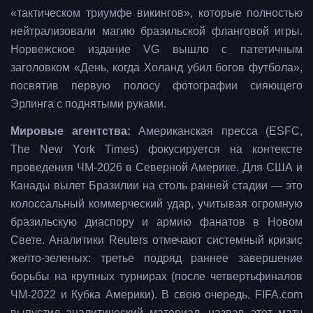
«тактическом триумфе викингов», которые полностью
нейтрализовали магию бразильской фланговой игры.
Норвежское издание VG вышло с патетичным
заголовком «День, когда Холанд убил богов футбола»,
посвятив первую полосу фотографии сияющего
Эрлинга с поднятыми руками.
Мировые агентства:
Американская пресса (ESFC,
The New York Times) фокусируется на контексте
проведения ЧМ-2026 в Северной Америке. Для США и
Канады вылет Бразилии на столь ранней стадии — это
колоссальный коммерческий удар, учитывая огромную
бразильскую диаспору и армию фанатов в Новом
Свете. Аналитики Reuters отмечают системный кризис
желто-зеленых: третье подряд раннее завершение
борьбы на крупных турнирах (после четвертьфиналов
ЧМ-2022 и Кубка Америки). В свою очередь, FIFA.com
выпустил аналитический материал, назвав этот матч