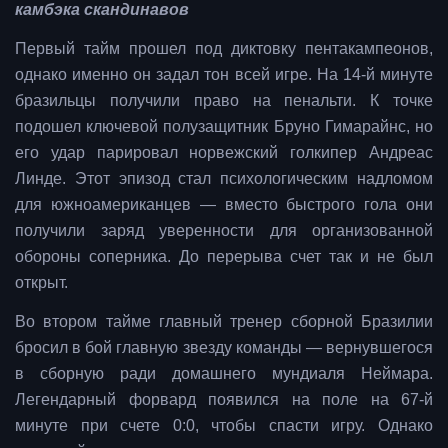
камбэка скандинавов
Первый тайм прошел под диктовку пентакампеонов,
однако именно он задал тон всей игре. На 14-й минуте
бразильцы получили право на пенальти. К точке
подошел ключевой полузащитник Бруно Гимарайнс, но
его удар парировал норвежский голкипер Андреас
Линде. Этот эпизод стал психологическим надломом
для южноамериканцев — вместо быстрого гола они
получили заряд уверенности для организованной
обороны соперника. До перерыва счет так и не был
открыт.
Во втором тайме главный тренер сборной Бразилии
бросил в бой главную звезду команды — вернувшегося
в сборную ради домашнего мундиаля Неймара.
Легендарный форвард появился на поле на 67-й
минуте при счете 0:0, чтобы спасти игру. Однако