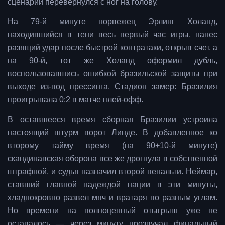
сценарий перевернулся с ног на голову.
На 79-й минуте норвежец Эрлинг Холанд,
находившийся в тени весь первый час игры, нанес
разящий удар после быстрой контратаки, открыв счет, а
на 90-й, тот же Холанд оформил дубль,
воспользовавшись ошибкой бразильской защиты при
выходе из-под прессинга. Стадион замер: Бразилия
проигрывала 0:2 в матче плей-офф.
В оставшееся время сборная Бразилии устроила
настоящий штурм ворот Линде. В добавленное ко
второму тайму время (на 90+10-й минуте)
скандинавская оборона все же дрогнула в собственной
штрафной, и судья назначил второй пенальти. Неймар,
ставший главной надеждой нации в эти минуты,
хладнокровно развел мяч и вратаря по разным углам.
Но времени на полноценный отыгрыш уже не
оставалось — через минуту прозвучал финальный