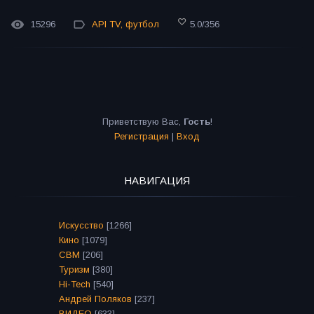
15296
API TV
,
футбол
5.0
/
356
Приветствую Вас
,
Гость
!
Регистрация
|
Вход
НАВИГАЦИЯ
Искусство
[1266]
Кино
[1079]
СВМ
[206]
Туризм
[380]
Hi-Tech
[540]
Андрей Поляков
[237]
ВИДЕО
[633]