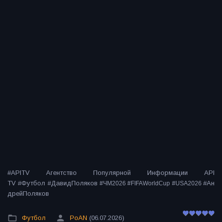
#APITV Агентство Популярной Информации API
TV #Футбол #ДавидПоляков
#Ан
#ЧМ2026 #FIFAWorldCup #USA2026
дрейПоляков
Футбол
PoAN
(06.07.2026)