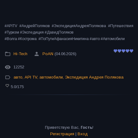
#APITV #АндрейПоляков #ЭкспедицияАндреяПолякова #Путешествия
#Туризм #Экспедиция #ДавидПоляков
#Волга #Кострома #ПоПутиАфанасияНикитина #авто #Автомобили
Hi-Tech
PoAN
(04.06.2026)
12252
авто
,
API TV
,
автомобили
,
Экспедиция Андрея Полякова
5.0
/
175
Приветствую Вас
,
Гость
!
Регистрация
|
Вход