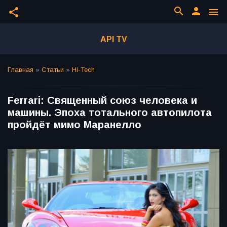
search
person
share
menu
API TV
Главная
»
Статьи
»
Hi-Tech
Ferrari: Священный союз человека и
машины. Эпоха тотального автопилота
пройдёт мимо Маранелло