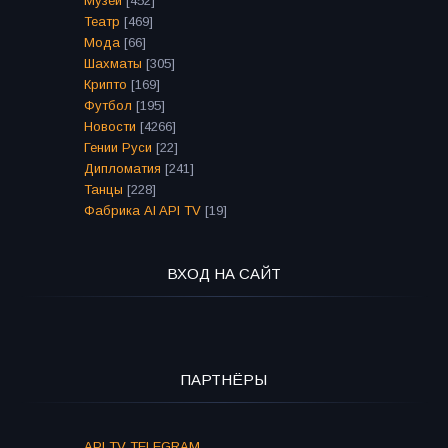
Музеи
[452]
Театр
[469]
Мода
[66]
Шахматы
[305]
Крипто
[169]
Футбол
[195]
Новости
[4266]
Гении Руси
[22]
Дипломатия
[241]
Танцы
[228]
Фабрика AI API TV
[19]
ВХОД НА САЙТ
ПАРТНЁРЫ
API TV TELEGRAM