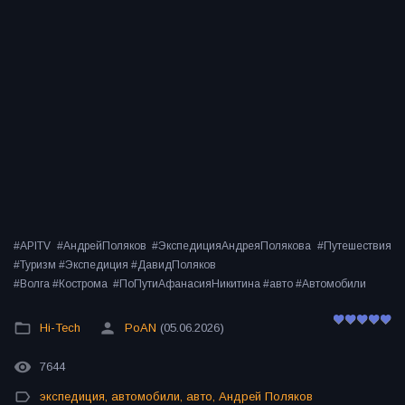
#APITV #АндрейПоляков #ЭкспедицияАндреяПолякова #Путешествия
#Туризм #Экспедиция #ДавидПоляков
#Волга #Кострома #ПоПутиАфанасияНикитина #авто #Автомобили
Hi-Tech
PoAN
(05.06.2026)
7644
экспедиция
,
автомобили
,
авто
,
Андрей Поляков