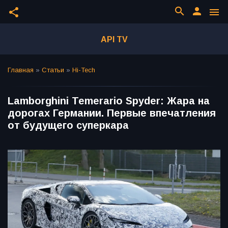
search
person
share
menu
API TV
Главная
»
Статьи
»
Hi-Tech
Lamborghini Temerario Spyder: Жара на
дорогах Германии. Первые впечатления
от будущего суперкара