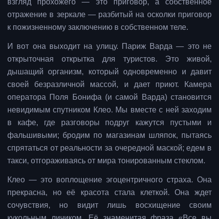
взгляд прохожего — это приговор, а собственное
отражение в зеркале — разбитый на осколки приговор
к пожизненному заключению в собственном теле.
И вот она выходит на улицу. Париж Варда — это не
открыточная открытка для туристов. Это живой,
дышащий организм, который одновременно и давит
своей безразличной массой, и дает приют. Камера
оператора Поля Бонифа (и самой Варда) становится
невидимым спутником Клео. Мы вместе с ней заходим
в кафе, где разговоры подруг кажутся пустыми и
фальшивыми; бродим по магазинам шляпок, пытаясь
спрятаться от реальности за очередной маской; едем в
такси, отгораживаясь от мира тонированным стеклом.
Клео — это воплощение эгоцентричного страха. Она
прекрасна, но её красота стала клеткой. Она ждет
сочувствия, но видит лишь восхищение своим
кукольным личиком. Её знаменитая фраза «Все вы