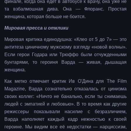
финале, когда она едет в автобусе к врачу, она уже не
та взбалмошная дива. Она — Флоранс. Простая
женщина, которая больше не боится.
Мировая пресса и отклики
Мировая критика единодушна: «Клео от 5 до 7» — это
антитеза циничному мужскому взгляду «новой волны».
Если герои Годара или Трюффо были отчужденными
бунтарями, то героиня Варда — живая, дышащая
женщина.
Как метко отмечает критик Ив О'Дина для The Film
Magazine, Варда сознательно отказалась от цинизма
своих коллег: «Ничто не банально, если ты снимаешь
людей с эмпатией и любовью». В то время как другие
режиссеры показывали насилие с безразличием,
Варда наполняет каждый кадр нежностью к своей
героине. Мы видим все её недостатки — нарциссизм,