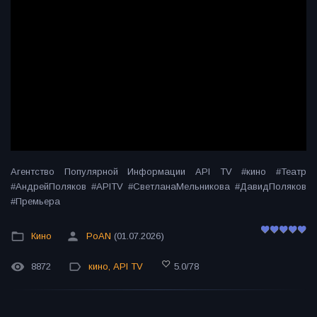
Агентство Популярной Информации API TV #кино #Театр
#АндрейПоляков #APITV #СветланаМельникова #ДавидПоляков
#Премьера
Кино
PoAN
(01.07.2026)
8872
кино
,
API TV
5.0
/
78