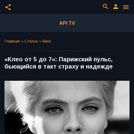
search
person
share
menu
API TV
Главная
»
Статьи
»
Кино
«Клео от 5 до 7»: Парижский пульс,
бьющийся в такт страху и надежде