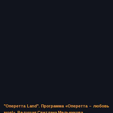
"Оперетта Land". Программа «Оперетта – любовь
моя!». Ведущая Светлана Мельникова