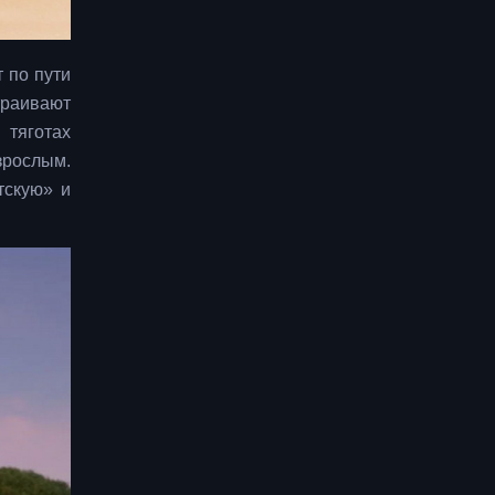
 по пути
траивают
 тяготах
зрослым.
тскую» и