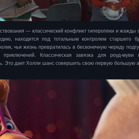
ествования — классический конфликт гиперопеки и жажды 
дию, находится под тотальным контролем старшего б
олик, чья жизнь превратилась в бесконечную череду подгу
приключений. Классическая завязка для роуд-муви п
ть. Это дает Холли шанс совершить свою первую большую 