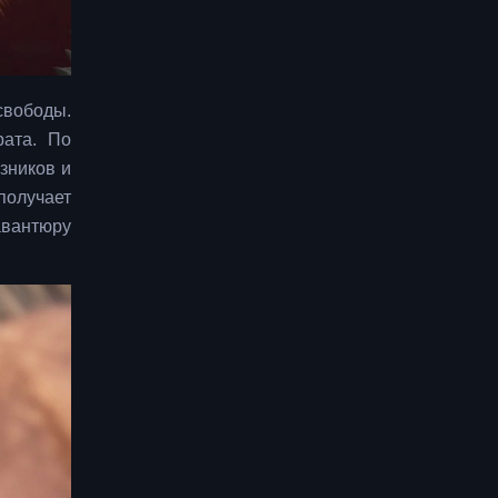
свободы.
рата. По
зников и
олучает
авантюру