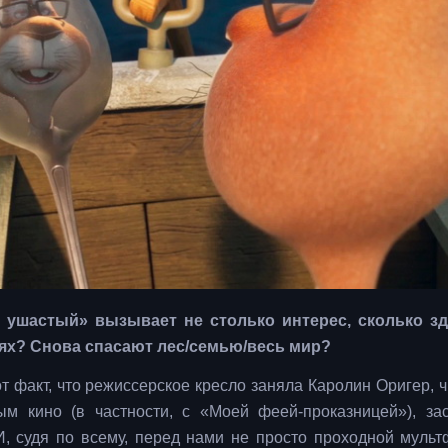
и ушастый» вызывает не столько интерес, сколько з
рях? Снова спасают лес/семью/весь мир?
т факт, что режиссерское кресло заняла Каролин Оригер, ч
м кино (в частности, с «Моей феей-проказницей»), за
И, судя по всему, перед нами не просто проходной мульт