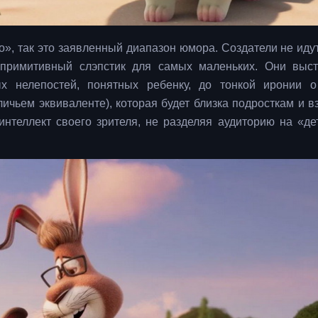
», так это заявленный диапазон юмора. Создатели не идут
 примитивный слэпстик для самых маленьких. Они выс
 нелепостей, понятных ребенку, до тонкой иронии о
личьем эквиваленте), которая будет близка подросткам и в
нтеллект своего зрителя, не разделяя аудиторию на «де