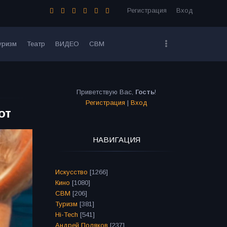
Регистрация
Вход
уризм
Театр
ВИДЕО
СВМ
Приветствую Вас
,
Гость
!
Регистрация
|
Вход
от
НАВИГАЦИЯ
Искусство
[1266]
Кино
[1080]
СВМ
[206]
Туризм
[381]
Hi-Tech
[541]
Андрей Поляков
[237]