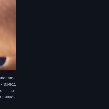
ешествие
и из-под
то значит
 наивной