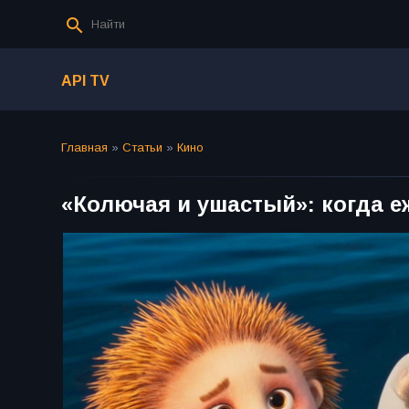
API TV
Главная
»
Статьи
»
Кино
«Колючая и ушастый»: когда еж