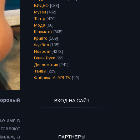
ВИДЕО
[633]
Музеи
[452]
Театр
[470]
Мода
[66]
Шахматы
[305]
Крипто
[169]
Футбол
[195]
Новости
[4273]
Гении Руси
[22]
Дипломатия
[241]
Танцы
[229]
Фабрика AI API TV
[19]
доровый
ВХОД НА САЙТ
ье имя в
ставляют
ПАРТНЁРЫ
фильм, а