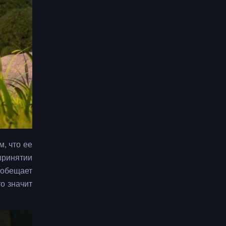
, что ее
принятии
 обещает
о значит