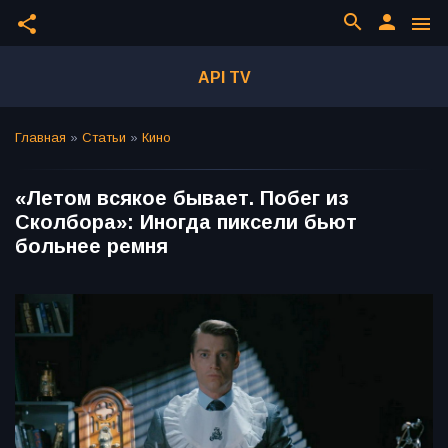
search
person
share
menu
API TV
Главная
»
Статьи
»
Кино
«Летом всякое бывает. Побег из
Сколбора»: Иногда пиксели бьют
больнее ремня