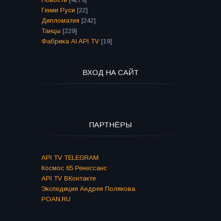
Гении Руси
[22]
Дипломатия
[242]
Танцы
[229]
Фабрика AI API TV
[19]
ВХОД НА САЙТ
ПАРТНЁРЫ
API TV TELEGRAM
Космос 65 Ренессанс
API TV ВКонтакте
Экспедиция Андрея Полякова
POAN.RU