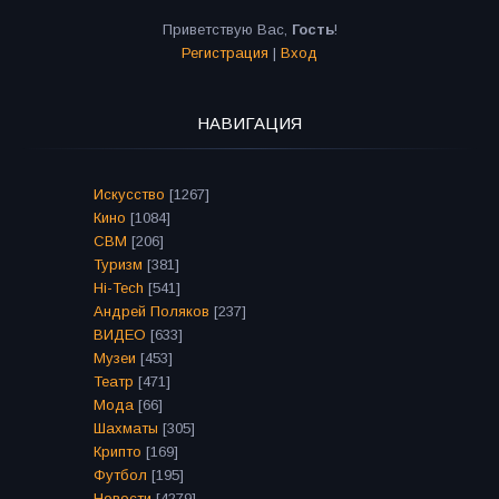
Приветствую Вас
,
Гость
!
Регистрация
|
Вход
НАВИГАЦИЯ
Искусство
[1267]
Кино
[1084]
СВМ
[206]
Туризм
[381]
Hi-Tech
[541]
Андрей Поляков
[237]
ВИДЕО
[633]
Музеи
[453]
Театр
[471]
Мода
[66]
Шахматы
[305]
Крипто
[169]
Футбол
[195]
Новости
[4279]