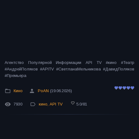
Агентство Популярной Информации API TV #кино #Театр
#АндрейПоляков #APITV #СветланаМельникова #ДавидПоляков
#Премьера
Кино
PoAN
(19.06.2026)
7930
кино
,
API TV
5.0
/
81