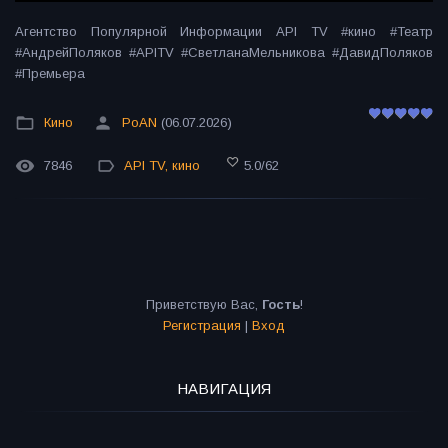
Агентство Популярной Информации API TV #кино #Театр
#АндрейПоляков #APITV #СветланаМельникова #ДавидПоляков
#Премьера
Кино
PoAN
(06.07.2026)
7846
API TV
,
кино
5.0
/
62
Приветствую Вас
,
Гость
!
Регистрация
|
Вход
НАВИГАЦИЯ