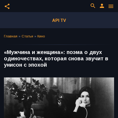
search
person
share
menu
API TV
Главная
»
Статьи
»
Кино
«Мужчина и женщина»: поэма о двух
одиночествах, которая снова звучит в
унисон с эпохой