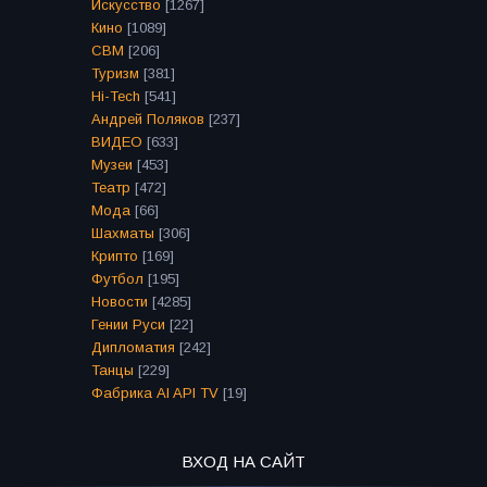
Искусство
[1267]
Кино
[1089]
СВМ
[206]
Туризм
[381]
Hi-Tech
[541]
Андрей Поляков
[237]
ВИДЕО
[633]
Музеи
[453]
Театр
[472]
Мода
[66]
Шахматы
[306]
Крипто
[169]
Футбол
[195]
Новости
[4285]
Гении Руси
[22]
Дипломатия
[242]
Танцы
[229]
Фабрика AI API TV
[19]
ВХОД НА САЙТ