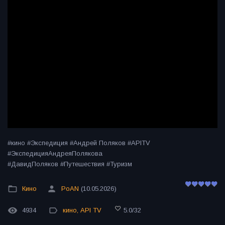
#кино #Экспедиция #Андрей Поляков #APITV
#ЭкспедицияАндреяПолякова
#ДавидПоляков #Путешествия #Туризм
Кино
PoAN
(10.05.2026)
4934
кино
,
API TV
5.0
/
32