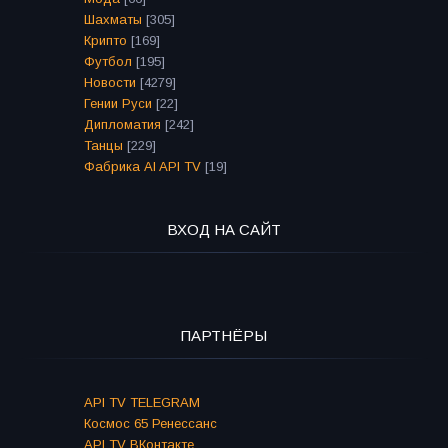
Шахматы
[305]
Крипто
[169]
Футбол
[195]
Новости
[4279]
Гении Руси
[22]
Дипломатия
[242]
Танцы
[229]
Фабрика AI API TV
[19]
ВХОД НА САЙТ
ПАРТНЁРЫ
API TV TELEGRAM
Космос 65 Ренессанс
API TV ВКонтакте