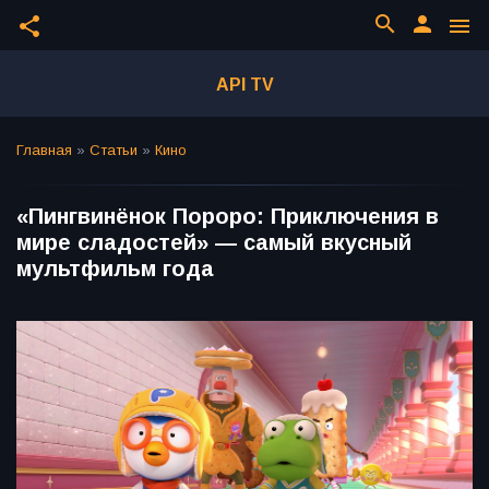
search
person
share
menu
API TV
Главная
»
Статьи
»
Кино
«Пингвинёнок Пороро: Приключения в
мире сладостей» — самый вкусный
мультфильм года