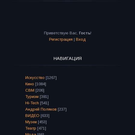
Приветствую Вас
,
Гость
!
Регистрация
|
Вход
НАВИГАЦИЯ
Искусство
[1267]
Кино
[1084]
СВМ
[206]
Туризм
[381]
Hi-Tech
[541]
Андрей Поляков
[237]
ВИДЕО
[633]
Музеи
[453]
Театр
[471]
Мода
[66]