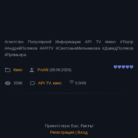
Агентство Популярной Информации API TV #кино #Театр
#АндрейПоляков #APITV #СветланаМельникова #ДавидПоляков
#Премьера
Кино
PoAN
(06.06.2026)
3596
API TV
,
кино
5.0
/
69
Приветствую Вас
,
Гость
!
Регистрация
|
Вход