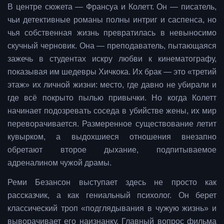
В центре сюжета — Франсуа и Колетт. Он — писатель,
чьи детективные романы полны интриг и саспенса, но
чья собственная жизнь превратилась в невыносимо
скучный черновик. Она — преподаватель, пытающаяся
зажечь в студентах искру любви к кинематографу,
показывая им шедевры Хичкока. Их брак — это «третий
этаж» их личной жизни: место, где давно не убирали и
где всё покрыто пылью привычки. Но когда Колетт
начинает подозревать соседа в убийстве жены, их мир
переворачивается. Размеренное существование летит
кувырком, а выдохшиеся отношения внезапно
обретают второе дыхание, подпитываемое
адреналином чужой драмы.
Реми Безансон выступает здесь не просто как
рассказчик, а как гениальный психолог. Он берет
классический троп «подглядывания в чужую жизнь» и
выворачивает его наизнанку. Главный вопрос фильма