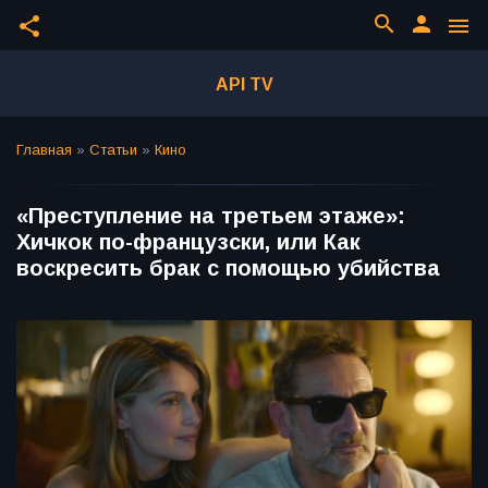
search
person
share
menu
API TV
Главная
»
Статьи
»
Кино
«Преступление на третьем этаже»:
Хичкок по-французски, или Как
воскресить брак с помощью убийства