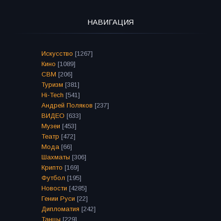
НАВИГАЦИЯ
Искусство
[1267]
Кино
[1089]
СВМ
[206]
Туризм
[381]
Hi-Tech
[541]
Андрей Поляков
[237]
ВИДЕО
[633]
Музеи
[453]
Театр
[472]
Мода
[66]
Шахматы
[306]
Крипто
[169]
Футбол
[195]
Новости
[4285]
Гении Руси
[22]
Дипломатия
[242]
Танцы
[229]