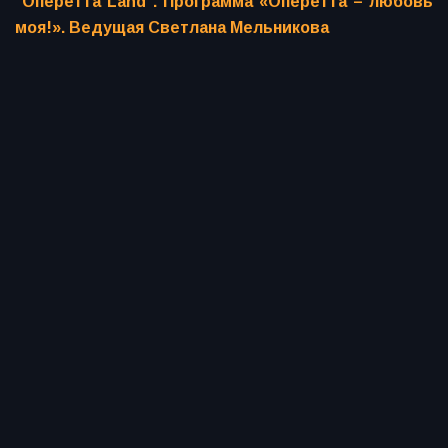
"Оперетта Land". Программа «Оперетта – любовь
моя!». Ведущая Светлана Мельникова