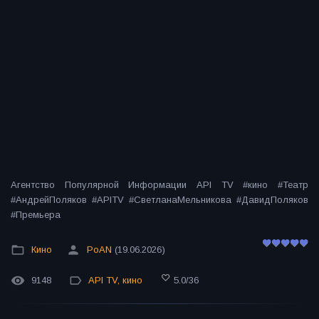
Агентство Популярной Информации API TV #кино #Театр
#АндрейПоляков #APITV #СветланаМельникова #ДавидПоляков
#Премьера
Кино
PoAN
(19.06.2026)
9148
API TV
,
кино
5.0
/
36