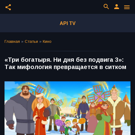
search
person
share
menu
API TV
Главная
»
Статьи
»
Кино
«Три богатыря. Ни дня без подвига 3»:
Так мифология превращается в ситком