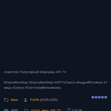
Агентство Популярной Информа API TV
#DanceNonStop #DanceNonStop #APITVDance #АндрейПоляков #Т
анцы #Dance #СветланаМельникова
Кино
PoAN
(29.05.2026)
4995
спорт
,
кино
,
API TV
5.0
/
136