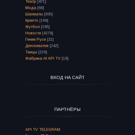
Театр
[471]
Мода
[66]
Шахматы
[305]
Крипто
[169]
Футбол
[195]
Новости
[4279]
Гении Руси
[22]
Дипломатия
[242]
Танцы
[229]
Фабрика AI API TV
[19]
ВХОД НА САЙТ
ПАРТНЁРЫ
API TV TELEGRAM