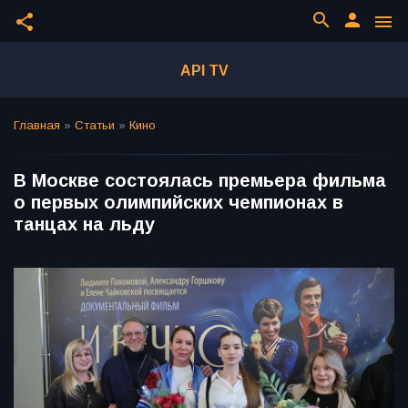
search
person
share
menu
API TV
Главная
»
Статьи
»
Кино
В Москве состоялась премьера фильма
о первых олимпийских чемпионах в
танцах на льду