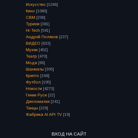
Искусство
[1266]
Кино
[1080]
СВМ
[206]
Туризм
[381]
Hi-Tech
[541]
Андрей Поляков
[237]
ВИДЕО
[633]
Музеи
[452]
Театр
[470]
Мода
[66]
Шахматы
[305]
Крипто
[169]
Футбол
[195]
Новости
[4273]
Гении Руси
[22]
Дипломатия
[241]
Танцы
[229]
Фабрика AI API TV
[19]
ВХОД НА САЙТ