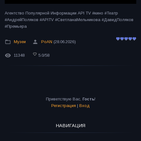
Агентство Популярной Информации API TV #кино #Театр
#АндрейПоляков #APITV #СветланаМельникова #ДавидПоляков
#Премьера
Музеи
PoAN
(28.06.2026)
11348
5.0
/
58
Приветствую Вас
,
Гость
!
Регистрация
|
Вход
НАВИГАЦИЯ