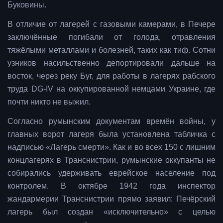
Буковины.
В отличие от лагерей с газовыми камерами, в Печере
заключённые погибали от голода, отравления
тяжёлыми металлами и болезней, таких как тиф. Сотни
узников насильственно депортировали дальше на
восток, через реку Буг, для работы в лагерях рабского
труда DG-IV на оккупированной немцами Украине, где
почти никто не выжил.
Согласно румынским документам времён войны, у
главных ворот лагеря была установлена табличка с
надписью «Лагерь смерти». Как и во всех 150 с лишним
концлагерях в Транснистрии, румынские оккупанты не
собирались удерживать еврейское население под
контролем. В октябре 1942 года инспектор
жандармерии Транснистрии прямо заявил: Печёрский
лагерь был создан «исключительно» с целью