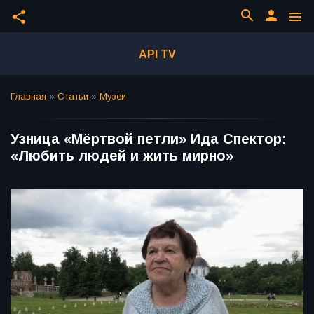
search
person
share
menu
API TV
Главная
»
Статьи
»
Музеи
Узница «Мёртвой петли» Ида Спектор:
«Любить людей и жить мирно»