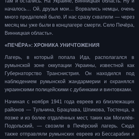
там и остались. На Украине, Винницкая область. Ну и
началось… Ой, друзья мои… Ворвались немцы, очень
много предателей было. И нас сразу схватили — через
месяц мы уже были в концлагере смерти. Село Печёра,
Винницкая область».
«ПЕЧЁРА»: ХРОНИКА УНИЧТОЖЕНИЯ
Лагерь, в который попала Ида, располагался в
румынской зоне оккупации Украины, известной как
Губернаторство Транснистрия. Он находился под
наблюдением румынской жандармерии и охранялся
украинскими полицейскими с дубинками и винтовками.
Начиная с ноября 1941 года евреев из близлежащих
районов — Тульчина, Брацлава, Шпикова, Тостенца, а
позже и из более отдалённых мест, таких как Могилёв-
Подольский, — свозили в Печёрский лагерь. Сюда
также отправляли румынских евреев из Бессарабии и