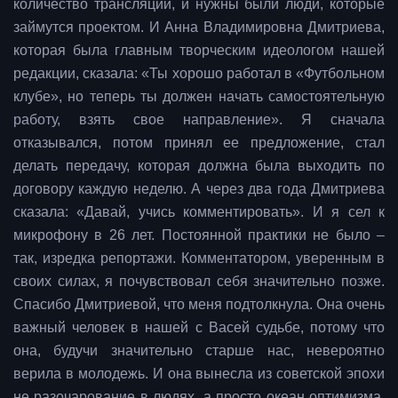
количество трансляций, и нужны были люди, которые
займутся проектом. И Анна Владимировна Дмитриева,
которая была главным творческим идеологом нашей
редакции, сказала: «Ты хорошо работал в «Футбольном
клубе», но теперь ты должен начать самостоятельную
работу, взять свое направление». Я сначала
отказывался, потом принял ее предложение, стал
делать передачу, которая должна была выходить по
договору каждую неделю. А через два года Дмитриева
сказала: «Давай, учись комментировать». И я сел к
микрофону в 26 лет. Постоянной практики не было –
так, изредка репортажи. Комментатором, уверенным в
своих силах, я почувствовал себя значительно позже.
Спасибо Дмитриевой, что меня подтолкнула. Она очень
важный человек в нашей с Васей судьбе, потому что
она, будучи значительно старше нас, невероятно
верила в молодежь. И она вынесла из советской эпохи
не разочарование в людях, а просто океан оптимизма.