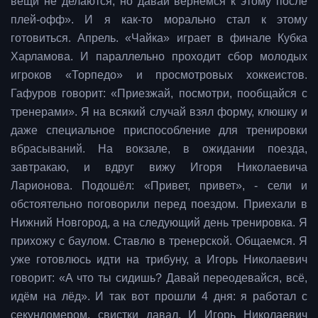
вещи не делаются, но давай вернёмся к этому после
плей-офф». И я как-то морально стал к этому
готовиться. Апрель. «Чайка» играет в финале Кубка
Харламова. И параллельно проходит сбор молодых
игроков «Торпедо» и просмотровых хоккеистов.
Гафуров говорит: «Приезжай, посмотри, пообщайся с
тренерами». Я на всякий случай взял форму, клюшку и
даже специальное приспособление для тренировки
вбрасываний. На вокзале, в ожидании поезда,
завтракаю, и вдруг вижу Игоря Николаевича
Ларионова. Подошёл: «Привет, привет», - сели и
обстоятельно поговорили перед поездом. Приехали в
Нижний Новгород, а на следующий день тренировка. Я
прихожу с баулом. Ставлю в тренерской. Общаемся. Я
уже готовлюсь идти на трибуну, а Игорь Николаевич
говорит: «А что ты сидишь? Давай переодевайся, всё,
идём на лёд». И так вот прошли 4 дня: я работал с
секундомером, свистки давал. И Игорь Николаевич