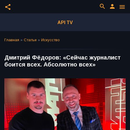
search
person
share
menu
API TV
Главная
»
Статьи
»
Искусство
Дмитрий Фёдоров: «Сейчас журналист
боится всех. Абсолютно всех»