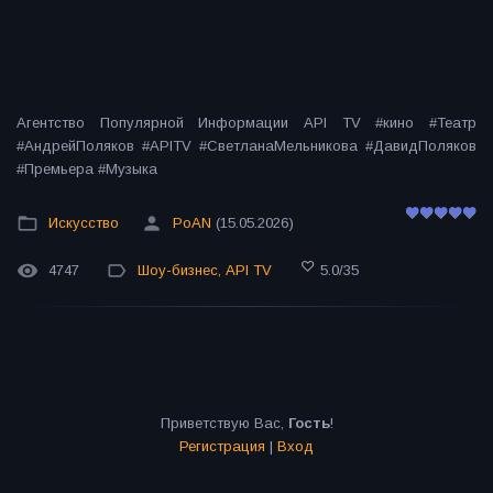
Агентство Популярной Информации API TV #кино #Театр
#АндрейПоляков #APITV #СветланаМельникова #ДавидПоляков
#Премьера #Музыка
Искусство
PoAN
(15.05.2026)
4747
Шоу-бизнес
,
API TV
5.0
/
35
Приветствую Вас
,
Гость
!
Регистрация
|
Вход