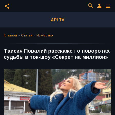
search
person
share
menu
API TV
Главная
»
Статьи
»
Искусство
Таисия Повалий расскажет о поворотах
судьбы в ток-шоу «Секрет на миллион»