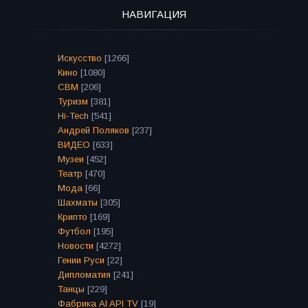
НАВИГАЦИЯ
Искусство
[1266]
Кино
[1080]
СВМ
[206]
Туризм
[381]
Hi-Tech
[541]
Андрей Поляков
[237]
ВИДЕО
[633]
Музеи
[452]
Театр
[470]
Мода
[66]
Шахматы
[305]
Крипто
[169]
Футбол
[195]
Новости
[4272]
Гении Руси
[22]
Дипломатия
[241]
Танцы
[229]
Фабрика AI API TV
[19]