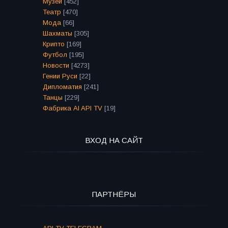
Музеи
[452]
Театр
[470]
Мода
[66]
Шахматы
[305]
Крипто
[169]
Футбол
[195]
Новости
[4273]
Гении Руси
[22]
Дипломатия
[241]
Танцы
[229]
Фабрика AI API TV
[19]
ВХОД НА САЙТ
ПАРТНЁРЫ