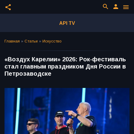
search
person
share
menu
API TV
Главная
»
Статьи
»
Искусство
«Воздух Карелии» 2026: Рок-фестиваль
стал главным праздником Дня России в
Петрозаводске