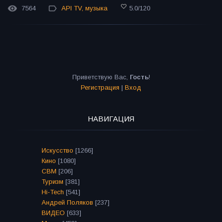
7564
API TV
,
музыка
5.0
/
120
Приветствую Вас
,
Гость
!
Регистрация
|
Вход
НАВИГАЦИЯ
Искусство
[1266]
Кино
[1080]
СВМ
[206]
Туризм
[381]
Hi-Tech
[541]
Андрей Поляков
[237]
ВИДЕО
[633]