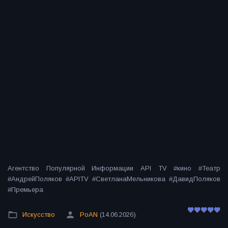
Агентство Популярной Информации API TV #кино #Театр
#АндрейПоляков #APITV #СветланаМельникова #ДавидПоляков
#Премьера
Искусство
PoAN
(14.06.2026)