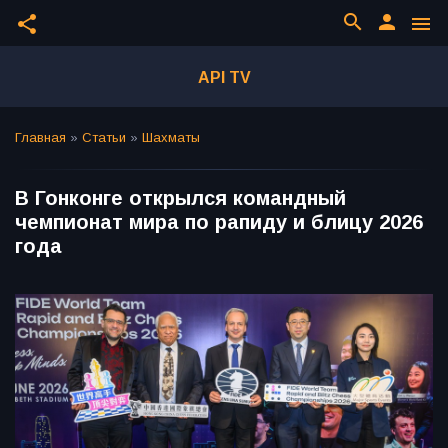
search
person
share
menu
API TV
Главная
»
Статьи
»
Шахматы
В Гонконге открылся командный
чемпионат мира по рапиду и блицу 2026
года