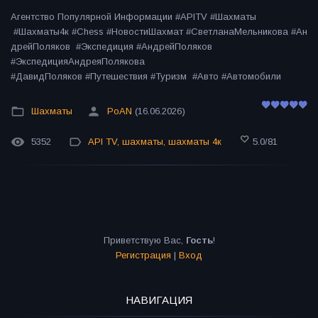
Агентство Популярной Информации #APITV #Шахматы
#Шахматы4к #Chess #НовостиШахмат #СветланаМельникова #Ан
дрейПоляков #Экспедиция #АндрейПоляков
#ЭкспедицияАндреяПолякова
#ДавидПоляков #Путешествия #Туризм #Авто #Автомобили
Шахматы
PoAN
(16.06.2026)
5352
API TV
,
шахматы
,
шахматы 4к
5.0
/
81
Приветствую Вас
,
Гость
!
Регистрация
|
Вход
НАВИГАЦИЯ