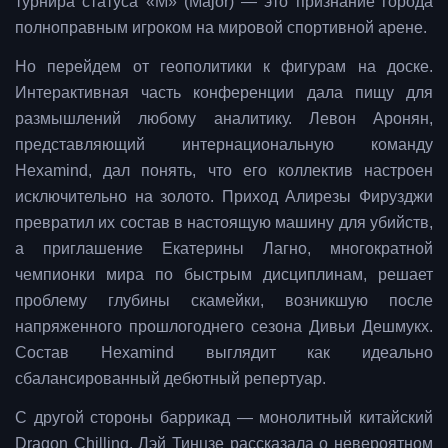
турнира статуса «М» (Major) — это признание города
полноправным игроком на мировой спортивной арене.
Но перейдем от геополитики к фигурам на доске.
Интерактивная часть конференции дала пищу для
размышлений любому аналитику. Левон Аронян,
представляющий интернациональную команду
Hexamind, дал понять, что его коллектив настроен
исключительно на золото. Приход Алирезы Фирузджи
превратил их состав в настоящую машину для убийств,
а приглашение Екатерины Лагно, многократной
чемпионки мира по быстрым дисциплинам, решает
проблему глубины скамейки, возникшую после
напряженного прошлогоднего сезона Дивьи Дешмукх.
Состав Hexamind выглядит как идеально
сбалансированный дебютный репертуар.
С другой стороны баррикад — монолитный китайский
Dragon Chilling. Лэй Тинцзе рассказала о невероятном