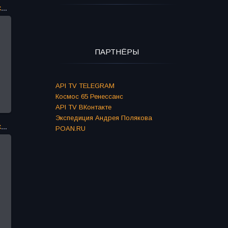
«Двое на качелях». Театр «Современник»
ПАРТНЁРЫ
API TV TELEGRAM
Космос 65 Ренессанс
API TV ВКонтакте
Экспедиция Андрея Полякова
«Двое на качелях». Театр «Современник»
POAN.RU