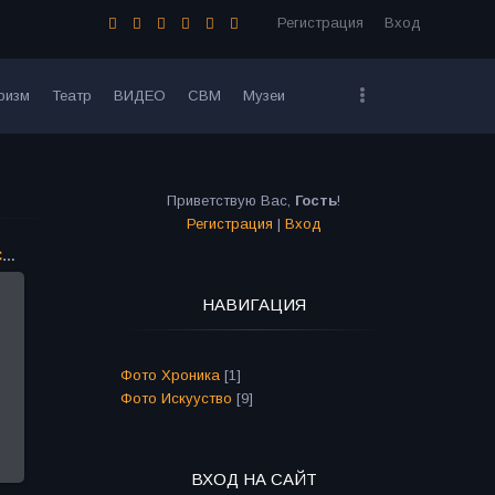
Регистрация
Вход
ризм
Театр
ВИДЕО
СВМ
Музеи
Приветствую Вас
,
Гость
!
Регистрация
|
Вход
«Двое на качелях». Театр «Современник»
НАВИГАЦИЯ
Фото Хроника
[1]
Фото Искууство
[9]
ВХОД НА САЙТ