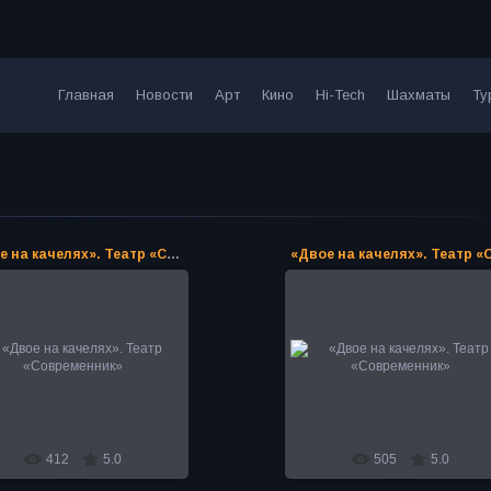
Главная
Новости
Арт
Кино
Hi-Tech
Шахматы
Ту
«Двое на качелях». Театр «Современник»
12.02.2024
12.02.2024
«Двое на качелях». Театр
«Двое на качелях». Театр
«Современник»
«Современник»
PoAN
PoAN
412
5.0
505
5.0