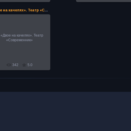
«Двое на качелях». Театр «Современник»
12.02.2024
«Двое на качелях». Театр
«Современник»
PoAN
342
5.0