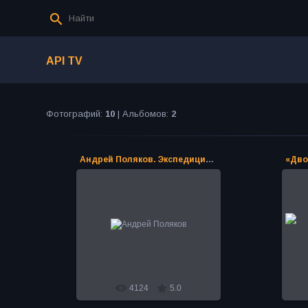
API TV
Фотографий:
10
| Альбомов:
2
Андрей Поляков. Экспедиция Андрея Полякова
12.02.2024
Андрей Поляков. Руковдитель
резонансных экспедиций по
местам Древних Цивилизаций.
Экспедиция Андрея Полякова -...
PoAN
4124
5.0