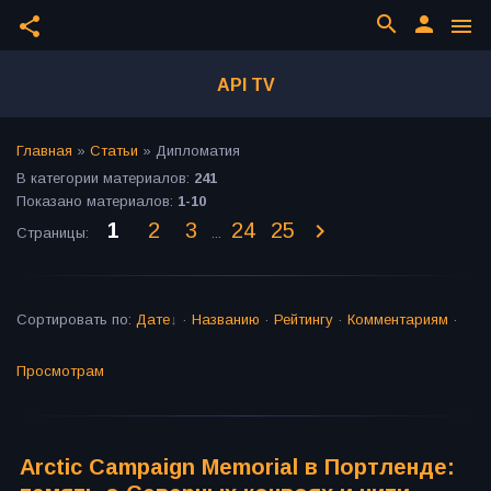
search
person
share
menu
API TV
Главная
»
Статьи
» Дипломатия
В категории материалов
:
241
Показано материалов
:
1-10
1
2
3
24
25
Страницы
:
...
Сортировать по
:
Дате
·
Названию
·
Рейтингу
·
Комментариям
·
Просмотрам
Arctic Campaign Memorial в Портленде: