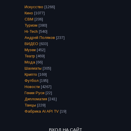
Искусство
[1266]
Кино
[1077]
СВМ
[206]
Туризм
[380]
Hi-Tech
[540]
Андрей Поляков
[237]
ВИДЕО
[633]
Музеи
[452]
Театр
[469]
Мода
[66]
Шахматы
[305]
Крипто
[169]
Футбол
[195]
Новости
[4267]
Гении Руси
[22]
Дипломатия
[241]
Танцы
[228]
Фабрика AI API TV
[19]
ВХОД НА САЙТ