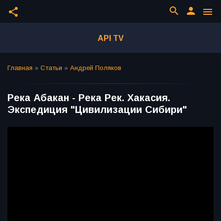
search
person
share
menu
API TV
Главная
»
Статьи
»
Андрей Поляков
Река Абакан - Река Рек. Хакасия.
Экспедиция "Цивилизации Сибири"