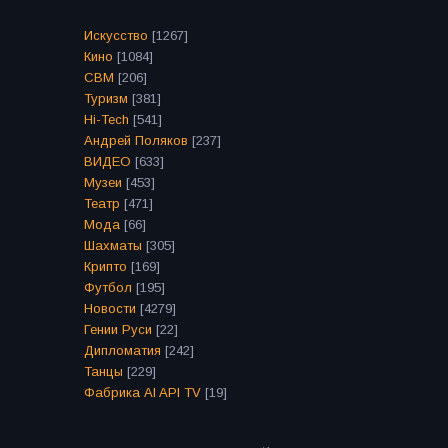
Искусство
[1267]
Кино
[1084]
СВМ
[206]
Туризм
[381]
Hi-Tech
[541]
Андрей Поляков
[237]
ВИДЕО
[633]
Музеи
[453]
Театр
[471]
Мода
[66]
Шахматы
[305]
Крипто
[169]
Футбол
[195]
Новости
[4279]
Гении Руси
[22]
Дипломатия
[242]
Танцы
[229]
Фабрика AI API TV
[19]