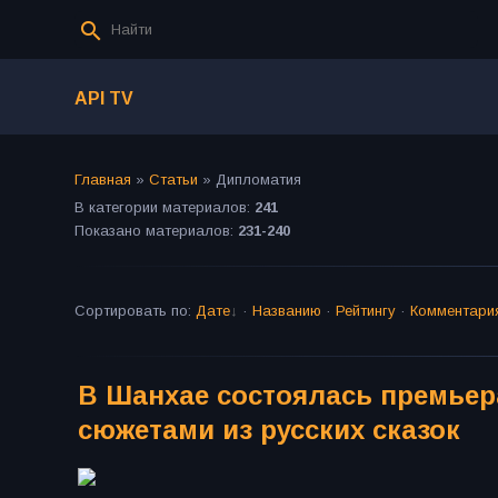
API TV
Главная
»
Статьи
» Дипломатия
В категории материалов
:
241
Показано материалов
:
231-240
Сортировать по
:
Дате
·
Названию
·
Рейтингу
·
Комментари
В Шанхае состоялась премьера
сюжетами из русских сказок