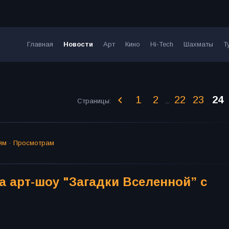
Главная
Новости
Арт
Кино
Hi-Tech
Шахматы
Т
1
2
22
23
24
Страницы
:
...
ям
·
Просмотрам
 арт-шоу "Загадки Вселенной” с