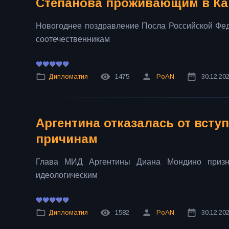
Степанова проживающим в Ка
Новогоднее поздравление Посла Российской Ф
соотечественникам
Дипломатия
1475
PoAN
30.12.20
Аргентина отказалась от всту
причинам
Глава МИД Аргентины Диана Мондино призн
идеологическим
Дипломатия
1582
PoAN
30.12.20