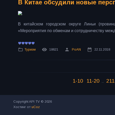
В Китае обсудили новые перс
В китайском городском округе Линьи (прови
«Мероприятия по обменам и сотрудничеству между
Туризм
18621
PoAN
22.11.2018
1-10
11-20
211
...
Copyright API TV © 2026
Хостинг от
uCoz