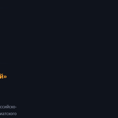
й»
ссийско-
иатского