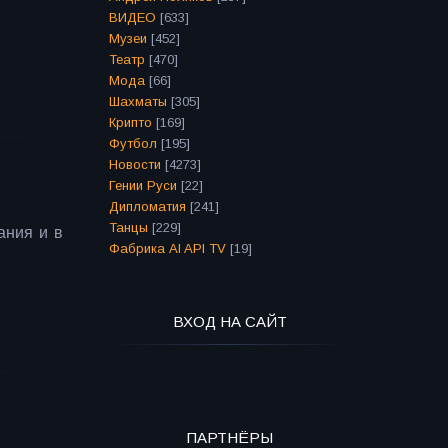
ВИДЕО
[633]
Музеи
[452]
Театр
[470]
Мода
[66]
Шахматы
[305]
Крипто
[169]
Футбол
[195]
Новости
[4273]
Гении Руси
[22]
Дипломатия
[241]
Танцы
[229]
ания и в
Фабрика AI API TV
[19]
ВХОД НА САЙТ
ПАРТНЁРЫ