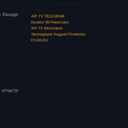
в Канаде
API TV TELEGRAM
Космос 65 Ренессанс
API TV ВКонтакте
Экспедиция Андрея Полякова
POAN.RU
отчасти