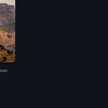
бири.