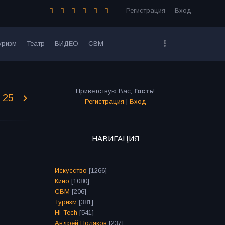
Регистрация
Вход
уризм
Театр
ВИДЕО
СВМ
Приветствую Вас
,
Гость
!
25
Регистрация
|
Вход
НАВИГАЦИЯ
Искусство
[1266]
Кино
[1080]
СВМ
[206]
Туризм
[381]
Hi-Tech
[541]
Андрей Поляков
[237]