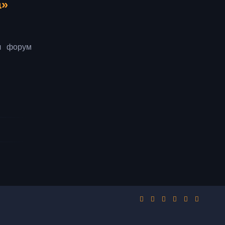
а»
л форум