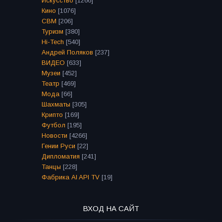
Искусство
[1266]
Кино
[1076]
СВМ
[206]
Туризм
[380]
Hi-Tech
[540]
Андрей Поляков
[237]
ВИДЕО
[633]
Музеи
[452]
Театр
[469]
Мода
[66]
Шахматы
[305]
Крипто
[169]
Футбол
[195]
Новости
[4266]
Гении Руси
[22]
Дипломатия
[241]
Танцы
[228]
Фабрика AI API TV
[19]
ВХОД НА САЙТ