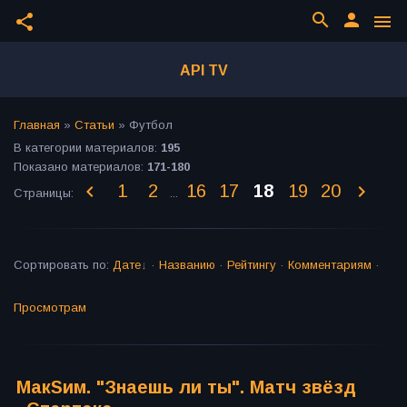
search
person
share
menu
API TV
Главная
»
Статьи
» Футбол
В категории материалов
:
195
Показано материалов
:
171-180
1
2
16
17
18
19
20
Страницы
:
...
Сортировать по
:
Дате
·
Названию
·
Рейтингу
·
Комментариям
·
Просмотрам
МакSим. "Знаешь ли ты". Матч звёзд