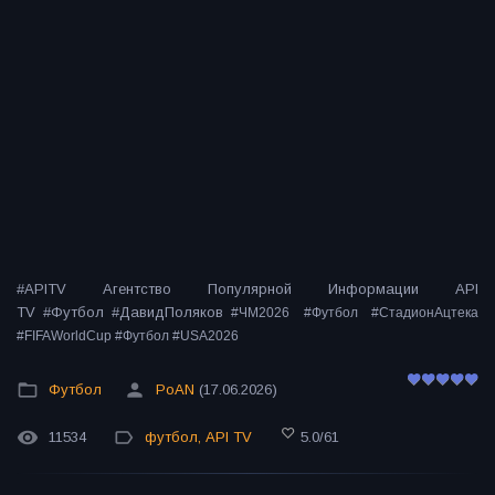
#APITV Агентство Популярной Информации API
TV #Футбол #ДавидПоляков
#ЧМ2026 #Футбол #СтадионАцтека
#FIFAWorldCup #Футбол #USA2026
Футбол
PoAN
(17.06.2026)
11534
футбол
,
API TV
5.0
/
61