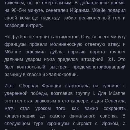
тяжелым, но не смертельным. В добавленное время,
на 90+5-й минуте, сенегалец Ибраима Мбайе подарил
своей команде надежду, забив великолепный гол и
возродив интригу.
Но футбол не терпит сантиментов. Спустя всего минуту
французы провели молниеносную ответную атаку, и
Мбаппе оформил дубль, поразив ворота точным
дальним ударом из-за пределов штрафной. 3:1. Это
был контрольный выстрел, продемонстрировавший
разницу в классе и хладнокровии.
Итог: Сборная Франции стартовала на турнире с
уверенной победы, возглавив группу I. Для Мбаппе
этот гол стал знаковым в его карьере, а для Сенегала
матч стал уроком того, как важно сохранять
концентрацию до самого финального свистка. В
следующем туре французы сыграют с Ираком, а