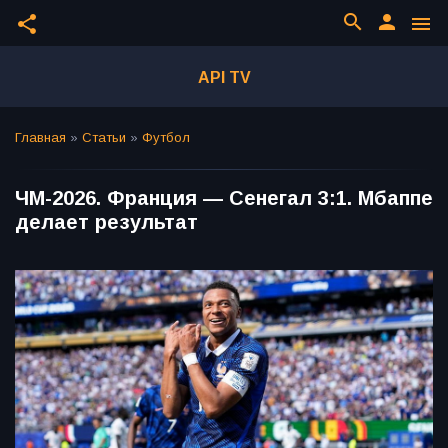
search
person
share
menu
API TV
Главная
»
Статьи
»
Футбол
ЧМ-2026. Франция — Сенегал 3:1. Мбаппе
делает результат