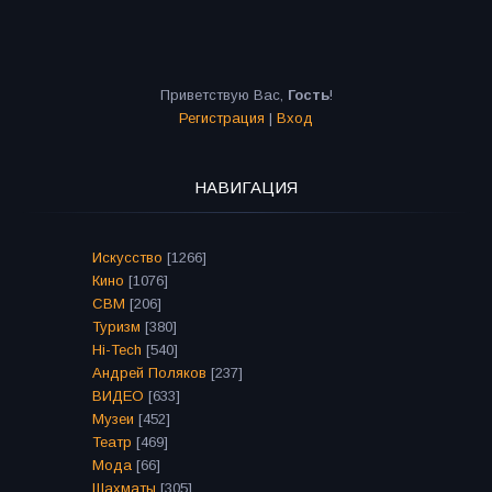
Приветствую Вас
,
Гость
!
Регистрация
|
Вход
НАВИГАЦИЯ
Искусство
[1266]
Кино
[1076]
СВМ
[206]
Туризм
[380]
Hi-Tech
[540]
Андрей Поляков
[237]
ВИДЕО
[633]
Музеи
[452]
Театр
[469]
Мода
[66]
Шахматы
[305]