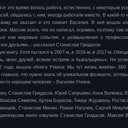
Все это время велась работа, естественно, с некоторым ус
сей, общались с ним, иногда работали вместе. В какой-то 
, кому не хватает и кто помнит Василия. В неё вошли и
ни. Массив всего, что он написал, огромен, поэтому там о
ные или мировые события, а размышления о профессии
зни друзьям», - рассказал Станислав Гридасов.
ю книгу. Хотя пытался в 2007-м, в 2016-м, в 2017-м. Обещ
ь, моих друзей, всякие встречи и бывальщины». Не успел
52 года, вышла «Книга Уткина: Мы тут жизнь живём». 660 
 главное, что нужно знать об уникальном фолианте, которы
осто хорошем человеке – Василии Уткине.
ткин, Станислав Гридасов, Юрий Сапрыкин, Анна Волкова, 
 Максим Семеляк, Артем Борисов, Тимур Журавель, Ростисл
манцов, Станислав Минин, Роман Нагучев, Сергей Микули
удиоверсию книги озвучили Станислав Гридасов, Максим В