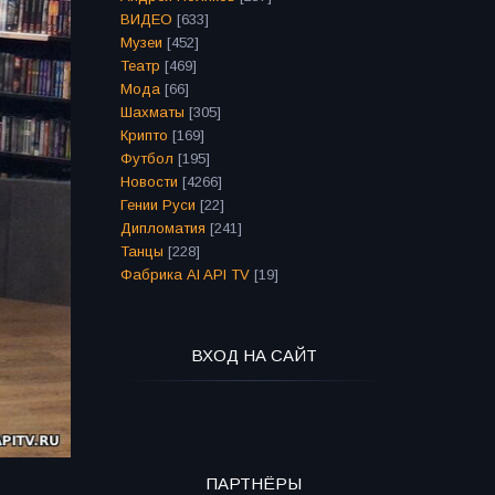
ВИДЕО
[633]
Музеи
[452]
Театр
[469]
Мода
[66]
Шахматы
[305]
Крипто
[169]
Футбол
[195]
Новости
[4266]
Гении Руси
[22]
Дипломатия
[241]
Танцы
[228]
Фабрика AI API TV
[19]
ВХОД НА САЙТ
ПАРТНЁРЫ