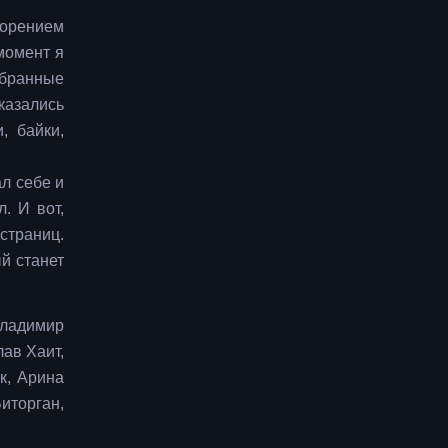
корением
момент я
збранные
казались
, байки,
ал себе и
. И вот,
страниц.
й станет
Владимир
ав Хаит,
к, Арина
иторган,