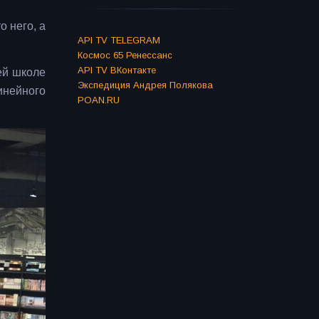
о него, а
API TV TELEGRAM
Космос 65 Ренессанс
API TV ВКонтакте
ей школе
Экспедиция Андрея Полякова
инейного
POAN.RU