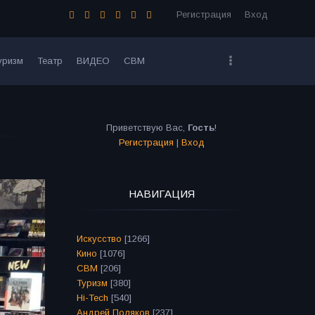
Регистрация
Вход
уризм
Театр
ВИДЕО
СВМ
Приветствую Вас
,
Гость
!
Регистрация
|
Вход
НАВИГАЦИЯ
Искусство
[1266]
Кино
[1076]
СВМ
[206]
Туризм
[380]
Hi-Tech
[540]
Андрей Поляков
[237]