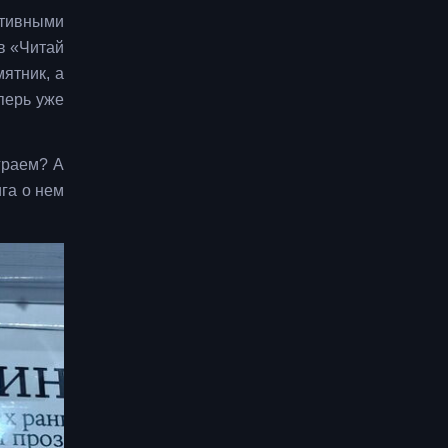
тивными
в «Читай
мятник, а
перь уже
граем? А
га о нем