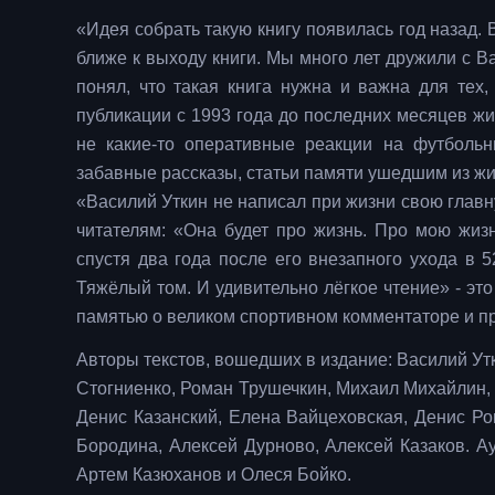
«Идея собрать такую книгу появилась год назад. 
ближе к выходу книги. Мы много лет дружили с Ва
понял, что такая книга нужна и важна для тех
публикации с 1993 года до последних месяцев жиз
не какие-то оперативные реакции на футболь
забавные рассказы, статьи памяти ушедшим из жи
«Василий Уткин не написал при жизни свою главну
читателям: «Она будет про жизнь. Про мою жизн
спустя два года после его внезапного ухода в 
Тяжёлый том. И удивительно лёгкое чтение» - это
памятью о великом спортивном комментаторе и пр
Авторы текстов, вошедших в издание: Василий У
Стогниенко, Роман Трушечкин, Михаил Михайлин,
Денис Казанский, Елена Вайцеховская, Денис Ро
Бородина, Алексей Дурново, Алексей Казаков. А
Артем Казюханов и Олеся Бойко.