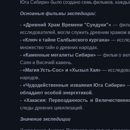
Юга Сибири» было создано семь фильмов, каждый 
Основные фильмы экспедиции:
- «Древний Храм Времени "Сундуки"»
— фильм
исследователей, могли служить древним храмом 
- «Ключ к тайне Салбыкского кургана»
— исслед
множество тайн о древних народах.
- «Каменные мегалиты Сибири»
— фильм о вели
Саян и Висячий камень.
- «Магия Усть-Сос» и «Хызыл Хая»
— исследова
народов.
- «Чудодейственные изваяния Юга Сибири»
—
обладают особой энергетикой.
- «Хакасия: Первозданность и Величественн
следы древних цивилизаций.
Значение экспедиции