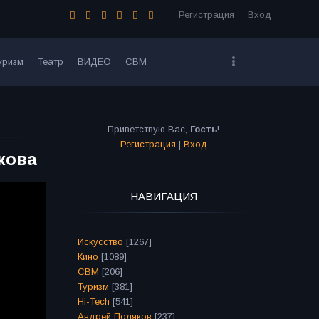
Регистрация
Вход
уризм
Театр
ВИДЕО
СВМ
Приветствую Вас
,
Гость
!
Регистрация
|
Вход
кова
НАВИГАЦИЯ
Искусство
[1267]
Кино
[1089]
СВМ
[206]
Туризм
[381]
Hi-Tech
[541]
Андрей Поляков
[237]