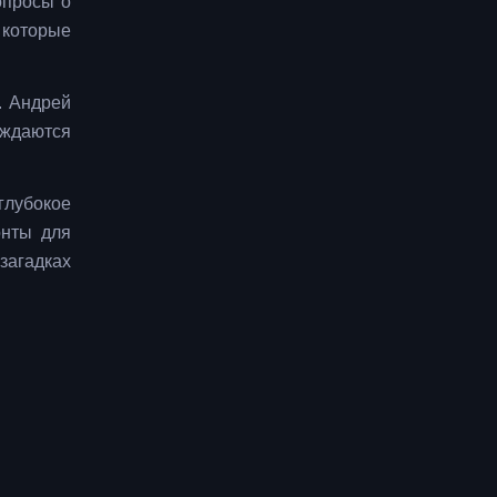
опросы о
 которые
. Андрей
ождаются
глубокое
онты для
загадках