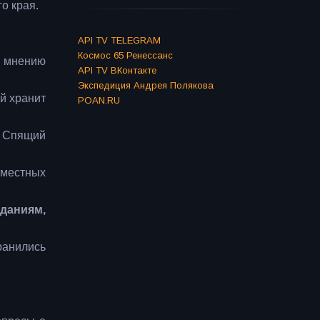
о края.
API TV TELEGRAM
Космос 65 Ренессанс
о мнению
API TV ВКонтакте
Экспедиция Андрея Полякова
й хранит
POAN.RU
к Спящий
 местных
еданиям,
ранились