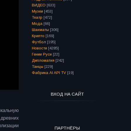
ВИДЕО
[633]
Музеи
[453]
Театр
[472]
Мода
[66]
Шахматы
[306]
Крипто
[169]
Футбол
[195]
Новости
[4285]
Гении Руси
[22]
Дипломатия
[242]
Танцы
[229]
Фабрика AI API TV
[19]
ВХОД НА САЙТ
икальную
 древних
илизации
ПАРТНЁРЫ