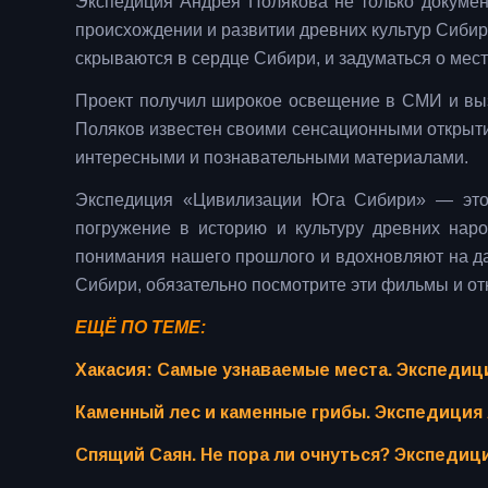
Экспедиция Андрея Полякова не только докумен
происхождении и развитии древних культур Сибир
скрываются в сердце Сибири, и задуматься о мест
Проект получил широкое освещение в СМИ и вызв
Поляков известен своими сенсационными открыти
интересными и познавательными материалами.
Экспедиция «Цивилизации Юга Сибири» — это 
погружение в историю и культуру древних на
понимания нашего прошлого и вдохновляют на да
Сибири, обязательно посмотрите эти фильмы и от
ЕЩЁ ПО ТЕМЕ:
Хакасия: Самые узнаваемые места. Экспедиц
Каменный лес и каменные грибы. Экспедиция
Спящий Саян. Не пора ли очнуться? Экспеди