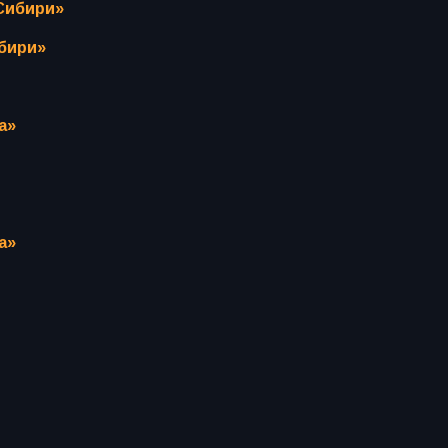
Сибири»
бири»
а»
а»