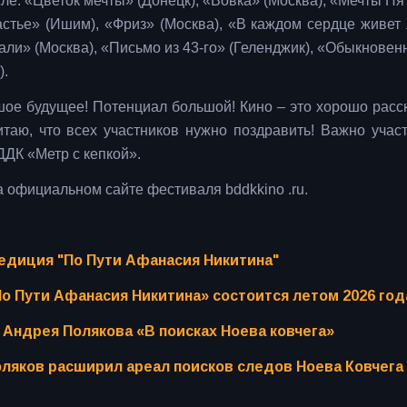
ле: «Цветок мечты» (Донецк), «Вовка» (Москва), «Мечты Пя
астье» (Ишим), «Фриз» (Москва), «В каждом сердце живет
али» (Москва), «Письмо из 43-го» (Геленджик), «Обыкновен
).
шое будущее! Потенциал большой! Кино – это хорошо расс
таю, что всех участников нужно поздравить! Важно участ
ДДК «Метр с кепкой».
а официальном сайте фестиваля bddkkino .ru.
едиция "По Пути Афанасия Никитина"
о Пути Афанасия Никитина» состоится летом 2026 год
 Андрея Полякова «В поисках Ноева ковчега»
оляков расширил ареал поисков следов Ноева Ковчега