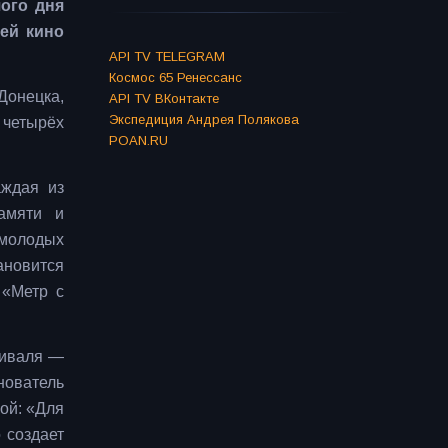
ого дня
ией кино
API TV TELEGRAM
Космос 65 Ренессанс
Донецка,
API TV ВКонтакте
Экспедиция Андрея Полякова
четырёх
POAN.RU
аждая из
амяти и
 молодых
ановится
 «Метр с
тиваля —
нователь
ой: «Для
 создает