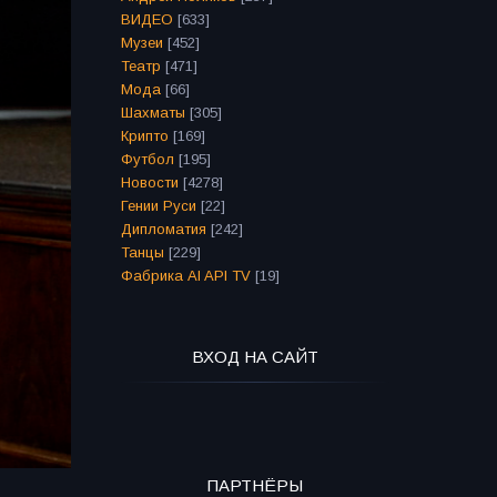
ВИДЕО
[633]
Музеи
[452]
Театр
[471]
Мода
[66]
Шахматы
[305]
Крипто
[169]
Футбол
[195]
Новости
[4278]
Гении Руси
[22]
Дипломатия
[242]
Танцы
[229]
Фабрика AI API TV
[19]
ВХОД НА САЙТ
ПАРТНЁРЫ