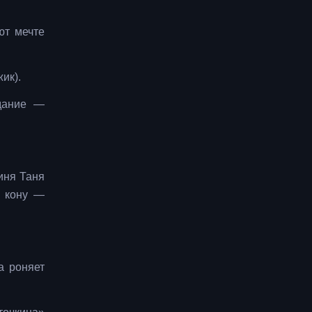
ют мечте
ик).
адание —
иня Таня
а кону —
а роняет