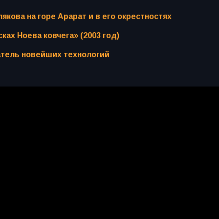
кова на горе Арарат и в его окрестностях
ках Ноева ковчега» (2003 год)
атель новейших технологий