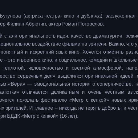
угулова (актриса театра, кино и дубляжа), заслуженная 
ер Филипп Абрютин, актер Роман Погорелов.
стали оригинальность идеи, качество драматургии, режи
моциональное воздействие фильма на зрителя. Важно, что у
понятный и искренний язык кино. Хочется отметить разн
 – это и военное кино, и социальное, комедии и школьные 
теплотой, человечностью и светлой атмосферой, нап
терство сердечных дел» выделился оригинальной идеей,
льм «Вера» — эмоциональная история о соперничестве, т
алютка» отличается деликатным и очень честным взг
очется пожелать фестивалю «Метр с кепкой» новых ярки
 зрителей. И главное – никогда не терять доброты и честн
и БДДК «Метр с кепкой» (16 лет).