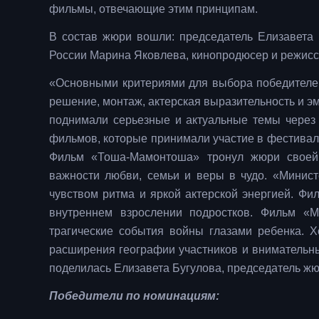
фильмы, отвечающие этим принципам.
В состав жюри вошли: председатель Елизавета Б
России Марина Яковлева, кинопродюсер и режисс
«Основными критериями для выбора победителей 
решение, монтаж, актерская выразительность и э
поднимали серьезные и актуальные темы через 
фильмов, которые принимали участие в фестивале
Фильм «Тоша-Мамонтоша» тронул жюри своей 
важности любви, семьи и веры в чудо. «Минис
чувством ритма и яркой актерской энергией. Фи
внутреннем взрослении подростков. Фильм «М
трагические события войны глазами ребенка. Х
расширения географии участников и внимательных
поделилась Елизавета Бугулова, председатель жюр
Победители по номинациям: