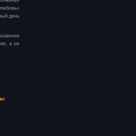
точкина»
 любовь»
ный день
казанная
ие, а не
а»