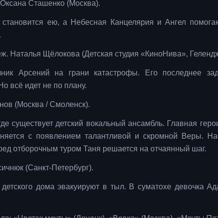
Оксана Сташенко (Москва).
 становится ею, а Небесная Канцелярия и Ангел помога
.
ж. Наталья Щёлокова (Детская студия «КиноНива», Гелендж
чник Арсений на грани катастрофы. Его последнее з
Но всё идет не по плану.
ов (Москва / Смоленск).
где существует детский вокальный ансамбль. Главная геро
еняется с появлением талантливой и скромной Веры. Н
еред отборочным туром Таня решается на отчаянный шаг.
ичнюк (Санкт-Петербург).
детского дома эвакуируют в тыл. В суматохе девочка Ад