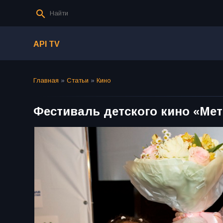
API TV
Главная
»
Статьи
»
Кино
Фестиваль детского кино «Мет