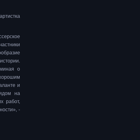
артистка
ссерское
частники
ообразие
истории.
оминая о
 хорошим
аланте и
лядом на
х работ,
ости», -