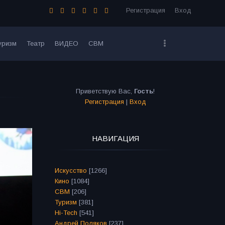
Регистрация
Вход
уризм
Театр
ВИДЕО
СВМ
Приветствую Вас
,
Гость
!
Регистрация
|
Вход
НАВИГАЦИЯ
Искусство
[1266]
Кино
[1084]
СВМ
[206]
Туризм
[381]
Hi-Tech
[541]
Андрей Поляков
[237]