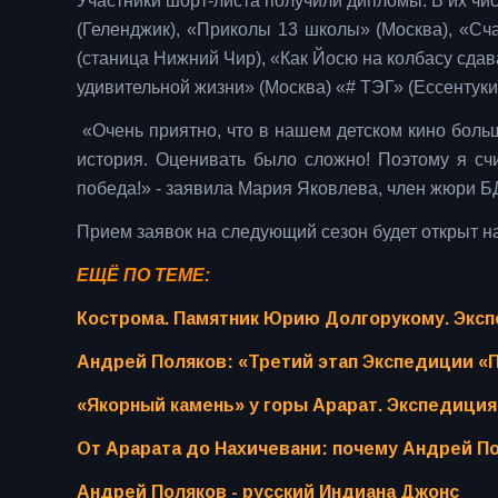
Участники шорт-листа получили дипломы. В их чис
(Геленджик), «Приколы 13 школы» (Москва), «Сч
(станица Нижний Чир), «Как Йосю на колбасу сдав
удивительной жизни» (Москва) «# ТЭГ» (Ессентуки
«Очень приятно, что в нашем детском кино боль
история. Оценивать было сложно! Поэтому я счи
победа!» - заявила Мария Яковлева, член жюри Б
Прием заявок на следующий сезон будет открыт н
ЕЩЁ ПО ТЕМЕ:
Кострома. Памятник Юрию Долгорукому. Эксп
Андрей Поляков: «Третий этап Экспедиции «П
«Якорный камень» у горы Арарат. Экспедиция
От Арарата до Нахичевани: почему Андрей П
Андрей Поляков - русский Индиана Джонс