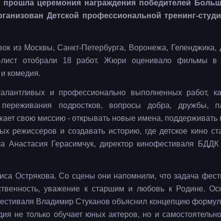
е прошла церемония награждения победителей Больш
организован Детской профессиональной тренинг-студ
вок из Москвы, Санкт-Петербурга, Воронежа, Геленджика, 
-лист отобрали 18 работ. Жюри оценивало фильмы в 
 и комедия.
талантливых и профессионально выполненных работ, к
 переживания подростков, вопросы добра, дружбы, п
лжает свою миссию - открывать новые имена, поддерживать
х режиссеров и создавать историю, где детское кино ст
ла Анастасия Герасимчук, директор кинофестиваля БДДК
иса Острякова. Со сцены они напомнили, что задача фес
ственность, уважение к старшим и любовь к Родине. Ос
фестиваля Владимир Стуканов объяснил концепцию формул
удия не только обучает юных актеров, но и самостоятельно