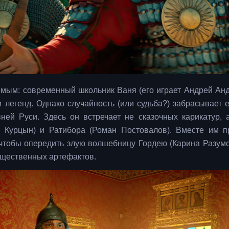
комым: современный школьник Ваня (его играет Андрей Ан
 легенд. Однако случайность (или судьба?) забрасывает е
ей Руси. Здесь он встречает не сказочных карикатур, 
 Курцын) и Ратибора (Роман Постовалов). Вместе им п
 чтобы опередить злую волшебницу Гордею (Карина Разумо
ущественных артефактов.