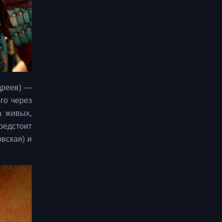
дреев) —
го через
а живых,
редстоит
вская) и