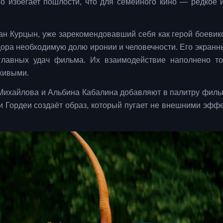
о избегает пошлости, что для семейного кино — редкое 
ан Курцын, уже зарекомендовавший себя как герой боевико
дора необходимую долю иронии и человечности. Его экранны
лавных удач фильма. Их взаимодействие наполнено т
 живыми.
Михайлова и Альбина Кабалина добавляют в палитру филь
ки Гордеи создаёт образ, который пугает не внешними эффе