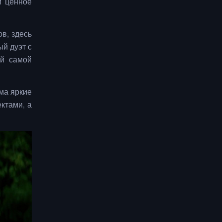
и ценное
в, здесь
й дуэт с
ой самой
ма яркие
ктами, а