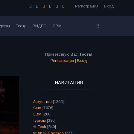
Регистрация
Вход
уризм
Театр
ВИДЕО
СВМ
Приветствую Вас
,
Гость
!
Регистрация
|
Вход
НАВИГАЦИЯ
Искусство
[1266]
Кино
[1076]
СВМ
[206]
Туризм
[380]
Hi-Tech
[540]
Андрей Поляков
[237]