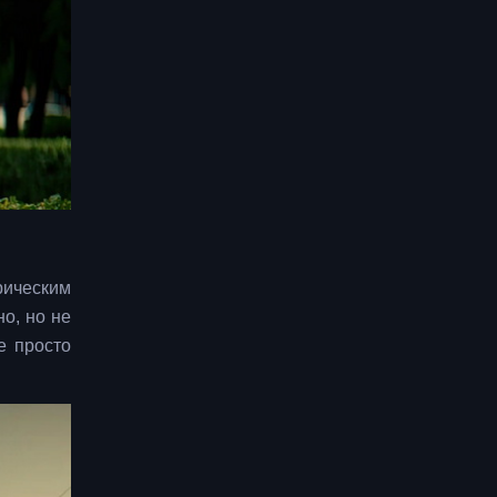
рическим
о, но не
е просто