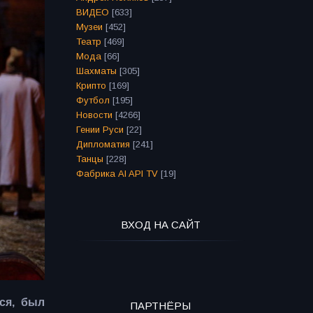
ВИДЕО
[633]
Музеи
[452]
Театр
[469]
Мода
[66]
Шахматы
[305]
Крипто
[169]
Футбол
[195]
Новости
[4266]
Гении Руси
[22]
Дипломатия
[241]
Танцы
[228]
Фабрика AI API TV
[19]
ВХОД НА САЙТ
ся, был
ПАРТНЁРЫ