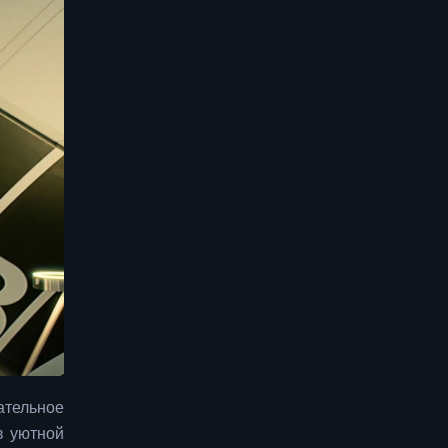
ательное
в уютной