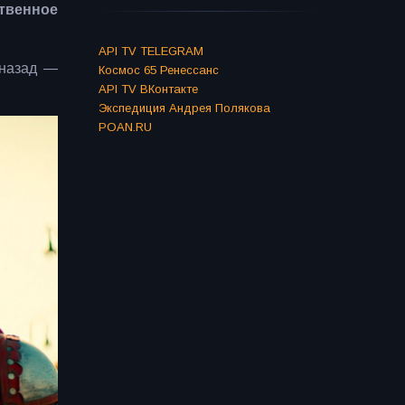
твенное
API TV TELEGRAM
 назад —
Космос 65 Ренессанс
API TV ВКонтакте
Экспедиция Андрея Полякова
POAN.RU