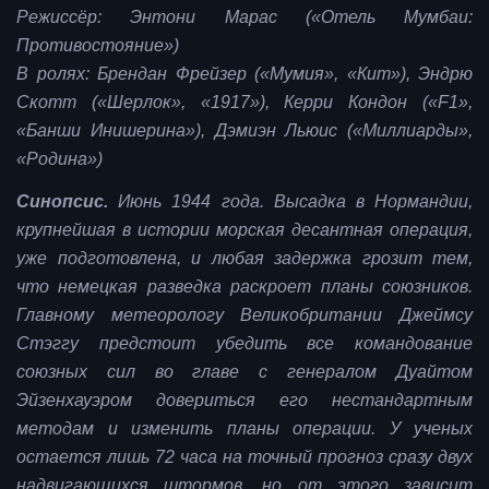
Режиссёр: Энтони Марас («Отель Мумбаи:
Противостояние»)
В ролях: Брендан Фрейзер («Мумия», «Кит»), Эндрю
Скотт («Шерлок», «1917»), Керри Кондон («F1»,
«Банши Инишерина»), Дэмиэн Льюис («Миллиарды»,
«Родина»)
Синопсис.
Июнь 1944 года. Высадка в Нормандии,
крупнейшая в истории морская десантная операция,
уже подготовлена, и любая задержка грозит тем,
что немецкая разведка раскроет планы союзников.
Главному метеорологу Великобритании Джеймсу
Стэггу предстоит убедить все командование
союзных сил во главе с генералом Дуайтом
Эйзенхауэром довериться его нестандартным
методам и изменить планы операции. У ученых
остается лишь 72 часа на точный прогноз сразу двух
надвигающихся штормов, но от этого зависит