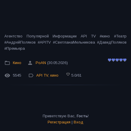
Агентство Популярной Информации API TV #кино #Театр
#АндрейПоляков #APITV #СветланаМельникова #ДавидПоляков
#Премьера
Кино
PoAN
(30.05.2026)
5545
API TV
,
кино
5.0
/
61
Приветствую Вас
,
Гость
!
Регистрация
|
Вход