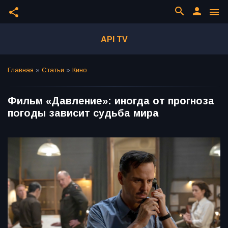
search
person
share
menu
API TV
Главная
»
Статьи
»
Кино
Фильм «Давление»: иногда от прогноза
погоды зависит судьба мира