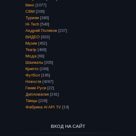
Кино
[1077]
СВМ
[206]
Туризм
[380]
Hi-Tech
[540]
Андрей Поляков
[237]
ВИДЕО
[633]
Музеи
[452]
Театр
[469]
Мода
[66]
Шахматы
[305]
Крипто
[169]
Футбол
[195]
Новости
[4267]
Гении Руси
[22]
Дипломатия
[241]
Танцы
[228]
Фабрика AI API TV
[19]
ВХОД НА САЙТ