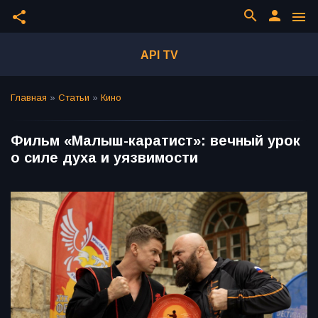
search
person
share
menu
API TV
Главная
»
Статьи
»
Кино
Фильм «Малыш-каратист»: вечный урок
о силе духа и уязвимости