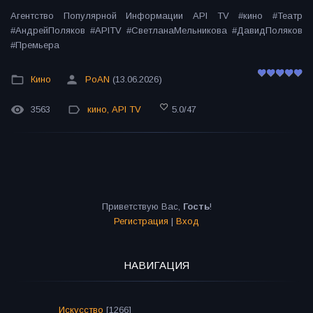
Агентство Популярной Информации API TV #кино #Театр
#АндрейПоляков #APITV #СветланаМельникова #ДавидПоляков
#Премьера
Кино
PoAN
(13.06.2026)
3563
кино
,
API TV
5.0
/
47
Приветствую Вас
,
Гость
!
Регистрация
|
Вход
НАВИГАЦИЯ
Искусство
[1266]