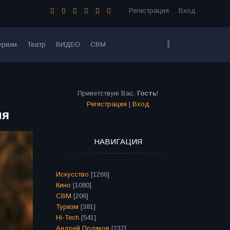
Регистрация
Вход
уризм
Театр
ВИДЕО
СВМ
Приветствую Вас
,
Гость
!
Регистрация
|
Вход
мя
НАВИГАЦИЯ
Искусство
[1266]
Кино
[1080]
СВМ
[206]
Туризм
[381]
Hi-Tech
[541]
Андрей Поляков
[237]