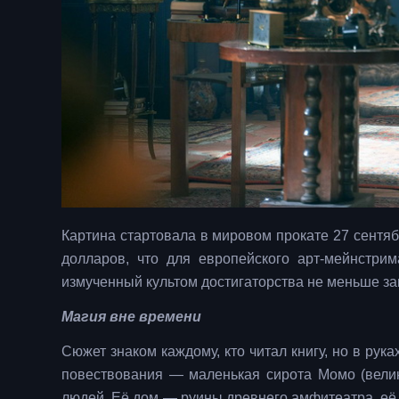
Картина стартовала в мировом прокате 27 сентя
долларов, что для европейского арт-мейнстрим
измученный культом достигаторства не меньше зап
Магия вне времени
Сюжет знаком каждому, кто читал книгу, но в рук
повествования — маленькая сирота Момо (вели
людей. Её дом — руины древнего амфитеатра, её