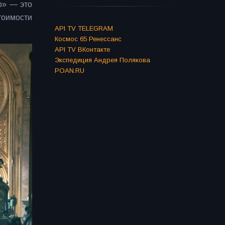
о» — это
тоимости
API TV TELEGRAM
Космос 65 Ренессанс
API TV ВКонтакте
Экспедиция Андрея Полякова
POAN.RU