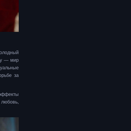
холодный
му — мир
зуальные
орьбе за
цэффекты
 любовь,