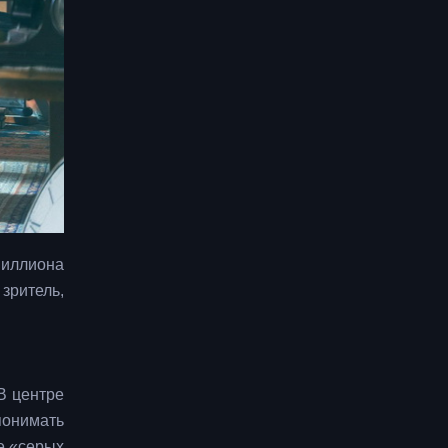
миллиона
зритель,
В центре
понимать
е «серых