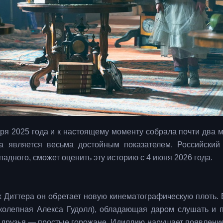
бря 2025 года и к настоящему моменту собрала почти два 
а является весьма достойным показателем. Российский 
адного, сможет оценить эту историю с 4 июня 2026 года.
ах Диттера он обретает новую кинематографическую плоть. 
колепная Алекса Гудолл), обладающая даром слушать и 
 друзья — простые горожане. Идиллию нарушает появлени