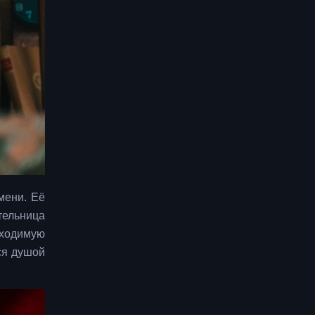
мени. Её
тельница
бходимую
ся душой