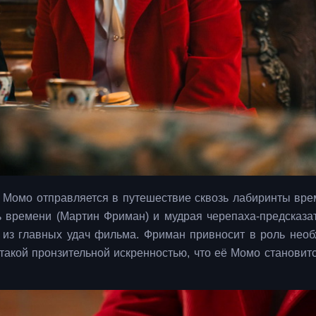
 Момо отправляется в путешествие сквозь лабиринты вре
ь времени (Мартин Фриман) и мудрая черепаха-предсказа
а из главных удач фильма. Фриман привносит в роль нео
 такой пронзительной искренностью, что её Момо становит