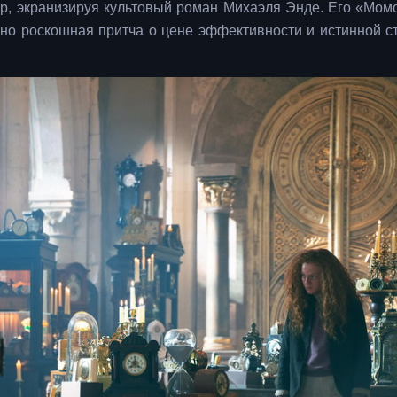
вр, экранизируя культовый роман Михаэля Энде. Его «Мом
льно роскошная притча о цене эффективности и истинной с