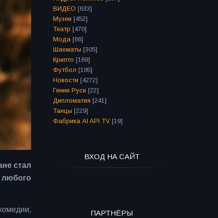
ВИДЕО
[633]
Музеи
[452]
Театр
[470]
Мода
[66]
Шахматы
[305]
Крипто
[169]
Футбол
[195]
Новости
[4272]
Гении Руси
[22]
Дипломатия
[241]
Танцы
[229]
Фабрика AI API TV
[19]
ВХОД НА САЙТ
ане стал
 любого
комедии,
ПАРТНЁРЫ