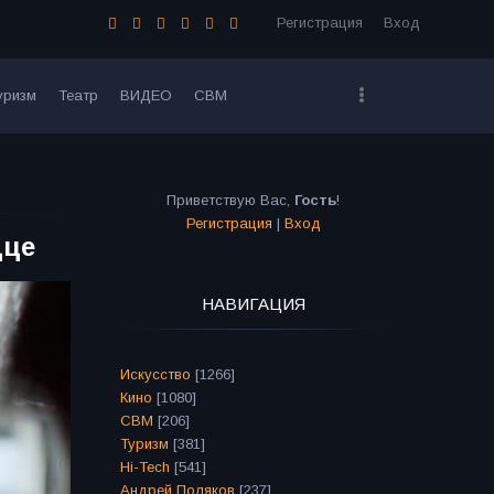
Регистрация
Вход
уризм
Театр
ВИДЕО
СВМ
Приветствую Вас
,
Гость
!
Регистрация
|
Вход
дце
НАВИГАЦИЯ
Искусство
[1266]
Кино
[1080]
СВМ
[206]
Туризм
[381]
Hi-Tech
[541]
Андрей Поляков
[237]