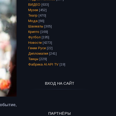
ВИДЕО
[633]
Музеи
[452]
Театр
[470]
Мода
[66]
Шахматы
[305]
Крипто
[169]
Футбол
[195]
Новости
[4273]
Гении Руси
[22]
Дипломатия
[241]
Танцы
[229]
Фабрика AI API TV
[19]
ВХОД НА САЙТ
событие,
ПАРТНЁРЫ