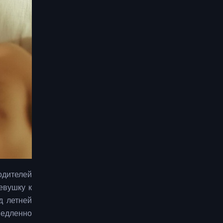
одителей
евушку к
д летней
емедленно