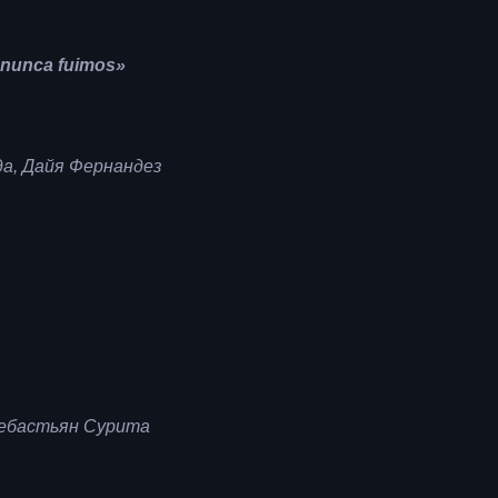
 nunca fuimos»
а, Дайя Фернандез
Себастьян Cурита