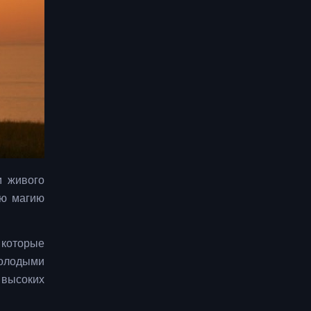
м живого
ую магию
 которые
молодыми
 высоких