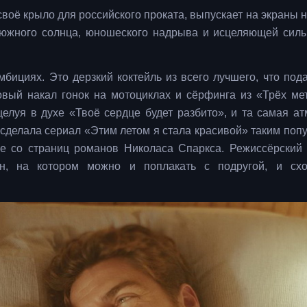
оё крыло для российского проката, выпускает на экраны н
 южного солнца, юношеского надрыва и исцеляющей сил
мбициях. Это дерзкий коктейль из всего лучшего, что под
овый накал гонок на мотоциклах и сёрфинга из «Трёх ме
елуя в духе «Твоё сердце будет разбито», и та самая а
я сделала сериал «Этим летом я стала красивой» таким поп
е со страниц романов Николаса Спаркса. Режиссёрский
он, на котором можно и поплакать с подругой, и сх