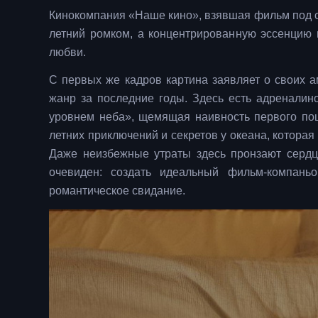
Кинокомпания «Наше кино», взявшая фильм под св
летний ромком, а концентрированную эссенцию
любви.
С первых же кадров картина заявляет о своих а
жанр за последние годы. Здесь есть адреналин
уровнем неба», щемящая наивность первого поц
летних приключений и секретов у океана, котора
Даже неизбежные утраты здесь пронзают сердц
очевиден: создать идеальный фильм-компань
романтическое свидание.