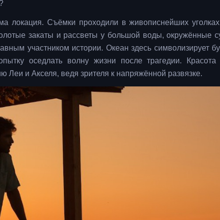
?
ма локация. Съёмки проходили в живописнейших уголка
олотые закаты и рассветы у большой воды, окружённые 
равным участником истории. Океан здесь символизирует 
опытку оседлать волну жизни после трагедии. Красота
ю Леи и Акселя, ведя зрителя к напряжённой развязке.