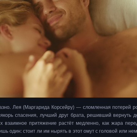
казно. Лея (Маргарида Корсейру) — сломленная потерей р
 якорь спасения, лучший друг брата, решивший вернуть д
Их взаимное притяжение растёт медленно, как жара пере
лишь один: стоит ли им нырять в этот омут с головой или н