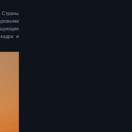
х Страны
суровыми
бушующие
 кадра и