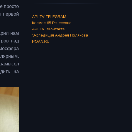
е просто
ы первой
API TV TELEGRAM
Космос 65 Ренессанс
API TV ВКонтакте
арил нам
Экспедиция Андрея Полякова
тров над
POAN.RU
тмосфера
улярным.
 замысел
одить на