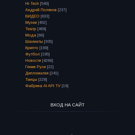
Hi-Tech
[540]
Андрей Поляков
[237]
ВИДЕО
[633]
Музеи
[452]
Театр
[469]
Мода
[66]
Шахматы
[305]
Крипто
[169]
Футбол
[195]
Новости
[4266]
Гении Руси
[22]
Дипломатия
[241]
Танцы
[228]
Фабрика AI API TV
[19]
ВХОД НА САЙТ