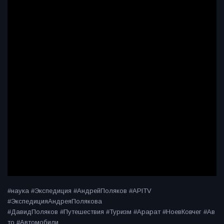
#наука #Экспедиция #АндрейПоляков #APITV
#ЭкспедицияАндреяПолякова
#ДавидПоляков #Путешествия #Туризм #Арарат #НоевКовчег #Ав
то #Автомобили