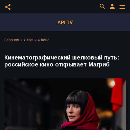
search
person
share
menu
API TV
Главная
»
Статьи
»
Кино
Кинематографический шелковый путь:
российское кино открывает Магриб