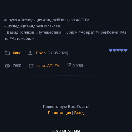
#наука #Экспедиция #АндрейПоляков #APITV
#ЭкспедицияАндреяПолякова
#ДавидПоляков #Путешествия #Туризм #Арарат #НоевКовчег #Ав
то #Автомобили
Кино
PoAN
(27.05.2026)
7605
кино
,
API TV
5.0
/
89
Приветствую Вас
,
Гость
!
Регистрация
|
Вход
НАВИГАЦИЯ