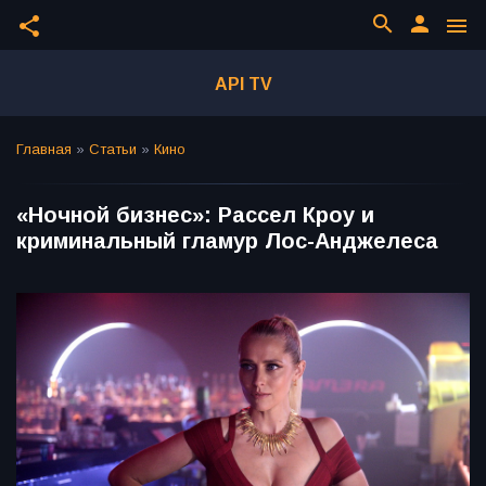
search
person
share
menu
API TV
Главная
»
Статьи
»
Кино
«Ночной бизнес»: Рассел Кроу и
криминальный гламур Лос-Анджелеса