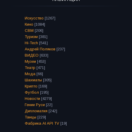
Искусство
[1267]
Кино
[1084]
СВМ
[206]
Туризм
[381]
Hi-Tech
[541]
Андрей Поляков
[237]
ВИДЕО
[633]
Музеи
[453]
Театр
[471]
Мода
[66]
Шахматы
[305]
Крипто
[169]
Футбол
[195]
Новости
[4279]
Гении Руси
[22]
Дипломатия
[242]
Танцы
[229]
Фабрика AI API TV
[19]