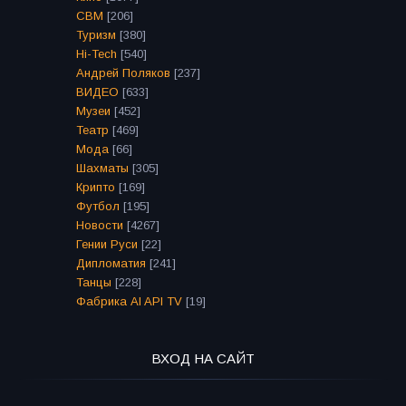
СВМ
[206]
Туризм
[380]
Hi-Tech
[540]
Андрей Поляков
[237]
ВИДЕО
[633]
Музеи
[452]
Театр
[469]
Мода
[66]
Шахматы
[305]
Крипто
[169]
Футбол
[195]
Новости
[4267]
Гении Руси
[22]
Дипломатия
[241]
Танцы
[228]
Фабрика AI API TV
[19]
ВХОД НА САЙТ