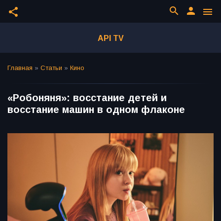
search
person
share
menu
API TV
Главная
»
Статьи
»
Кино
«Робоняня»: восстание детей и
восстание машин в одном флаконе