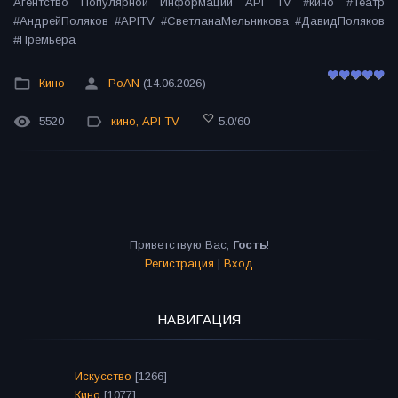
Агентство Популярной Информации API TV #кино #Театр
#АндрейПоляков #APITV #СветланаМельникова #ДавидПоляков
#Премьера
Кино
PoAN
(14.06.2026)
5520
кино
,
API TV
5.0
/
60
Приветствую Вас
,
Гость
!
Регистрация
|
Вход
НАВИГАЦИЯ
Искусство
[1266]
Кино
[1077]