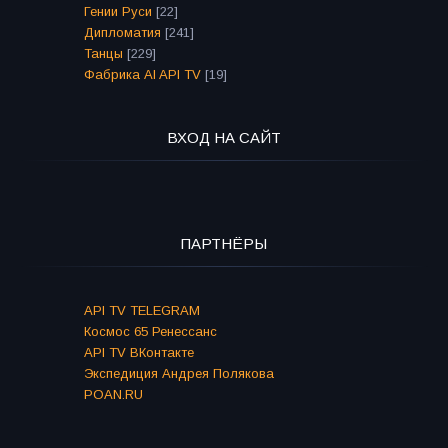
Гении Руси
[22]
Дипломатия
[241]
Танцы
[229]
Фабрика AI API TV
[19]
ВХОД НА САЙТ
ПАРТНЁРЫ
API TV TELEGRAM
Космос 65 Ренессанс
API TV ВКонтакте
Экспедиция Андрея Полякова
POAN.RU