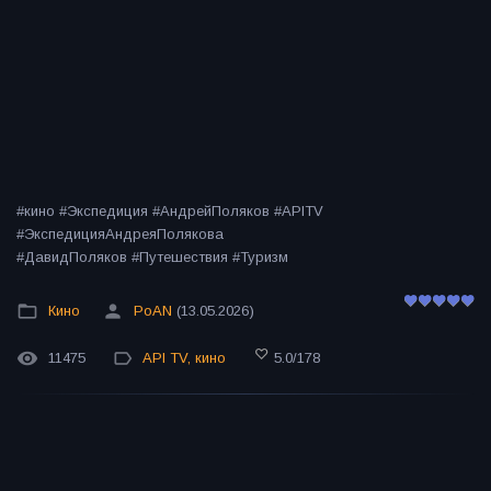
#кино #Экспедиция #АндрейПоляков #APITV
#ЭкспедицияАндреяПолякова
#ДавидПоляков #Путешествия #Туризм
Кино
PoAN
(13.05.2026)
11475
API TV
,
кино
5.0
/
178