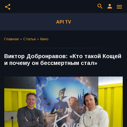
search
person
share
menu
API TV
Главная
»
Статьи
»
Кино
Виктор Добронравов: «Кто такой Кощей
и почему он бессмертным стал»