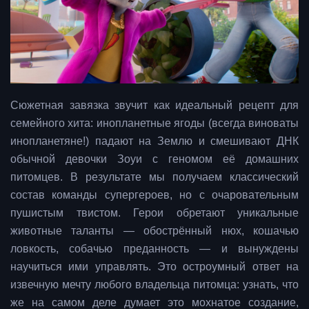
Сюжетная завязка звучит как идеальный рецепт для
семейного хита: инопланетные ягоды (всегда виноваты
инопланетяне!) падают на Землю и смешивают ДНК
обычной девочки Зоуи с геномом её домашних
питомцев. В результате мы получаем классический
состав команды супергероев, но с очаровательным
пушистым твистом. Герои обретают уникальные
животные таланты — обострённый нюх, кошачью
ловкость, собачью преданность — и вынуждены
научиться ими управлять. Это остроумный ответ на
извечную мечту любого владельца питомца: узнать, что
же на самом деле думает это мохнатое создание,