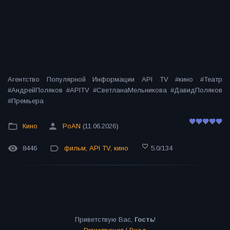
Агентство Популярной Информации API TV #кино #Театр
#АндрейПоляков #APITV #СветланаМельникова #ДавидПоляков
#Премьера
Кино
PoAN
(11.06.2026)
8446
фильм
,
API TV
,
кино
5.0
/
134
Приветствую Вас
,
Гость
!