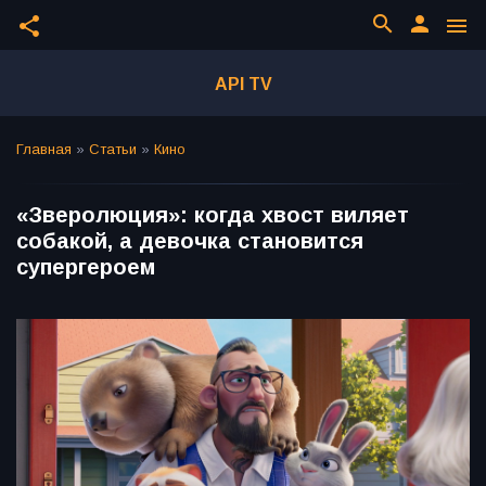
search
person
share
menu
API TV
Главная
»
Статьи
»
Кино
«Зверолюция»: когда хвост виляет
собакой, а девочка становится
супергероем