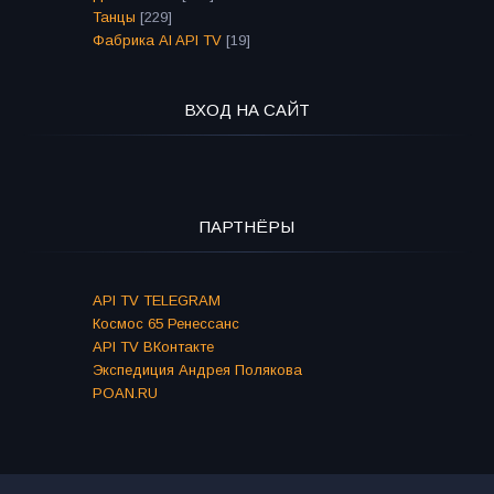
Танцы
[229]
Фабрика AI API TV
[19]
ВХОД НА САЙТ
ПАРТНЁРЫ
API TV TELEGRAM
Космос 65 Ренессанс
API TV ВКонтакте
Экспедиция Андрея Полякова
POAN.RU