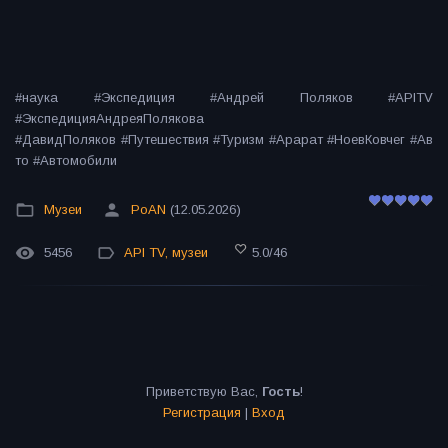
#наука #Экспедиция #Андрей Поляков #APITV
#ЭкспедицияАндреяПолякова
#ДавидПоляков #Путешествия #Туризм #Арарат #НоевКовчег #Ав
то #Автомобили
Музеи
PoAN
(12.05.2026)
5456
API TV
,
музеи
5.0
/
46
Приветствую Вас
,
Гость
!
Регистрация
|
Вход