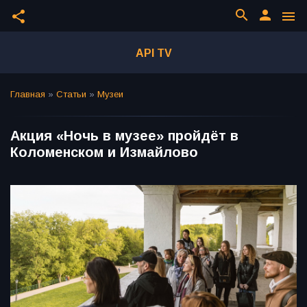
search
person
share
menu
API TV
Главная
»
Статьи
»
Музеи
Акция «Ночь в музее» пройдёт в
Коломенском и Измайлово