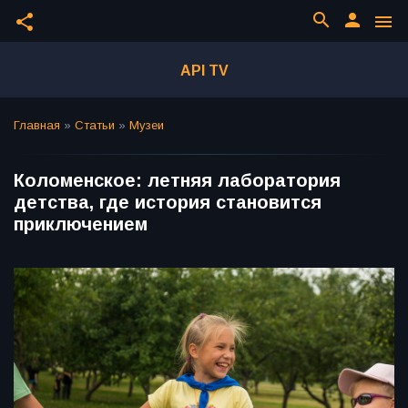
search
person
share
menu
API TV
Главная
»
Статьи
»
Музеи
Коломенское: летняя лаборатория
детства, где история становится
приключением