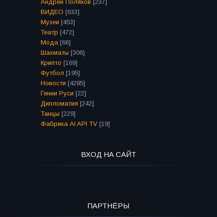
Андрей Поляков
[237]
ВИДЕО
[633]
Музеи
[453]
Театр
[472]
Мода
[66]
Шахматы
[306]
Крипто
[169]
Футбол
[195]
Новости
[4285]
Гении Руси
[22]
Дипломатия
[242]
Танцы
[229]
Фабрика AI API TV
[19]
ВХОД НА САЙТ
ПАРТНЁРЫ