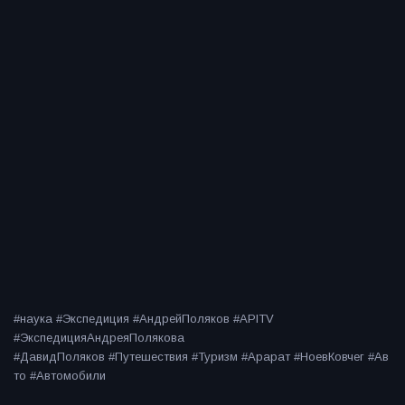
#наука #Экспедиция #АндрейПоляков #APITV
#ЭкспедицияАндреяПолякова
#ДавидПоляков #Путешествия #Туризм #Арарат #НоевКовчег #Ав
то #Автомобили