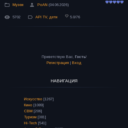
Музеи
PoAN
(04.06.2026)
5702
API TV
,
дети
5.0
/
76
Приветствую Вас
,
Гость
!
Регистрация
|
Вход
НАВИГАЦИЯ
Искусство
[1267]
Кино
[1089]
СВМ
[206]
Туризм
[381]
Hi-Tech
[541]