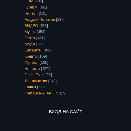
СВМ
[206]
Туризм
[381]
Hi-Tech
[541]
Андрей Поляков
[237]
ВИДЕО
[633]
Музеи
[453]
Театр
[471]
Мода
[66]
Шахматы
[305]
Крипто
[169]
Футбол
[195]
Новости
[4279]
Гении Руси
[22]
Дипломатия
[242]
Танцы
[229]
Фабрика AI API TV
[19]
ВХОД НА САЙТ