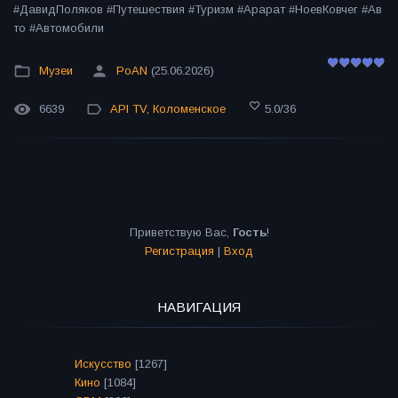
#ДавидПоляков #Путешествия #Туризм #Арарат #НоевКовчег #Ав
то #Автомобили
Музеи
PoAN
(25.06.2026)
6639
API TV
,
Коломенское
5.0
/
36
Приветствую Вас
,
Гость
!
Регистрация
|
Вход
НАВИГАЦИЯ
Искусство
[1267]
Кино
[1084]