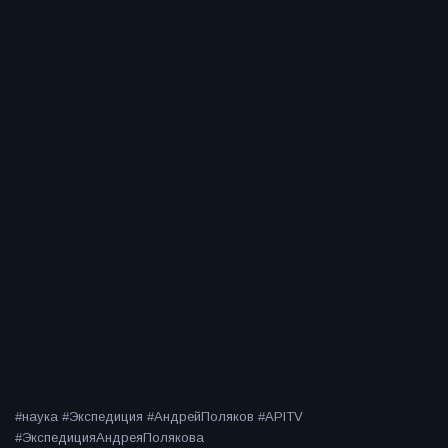
#наука #Экспедиция #АндрейПоляков #APITV
#ЭкспедицияАндреяПолякова