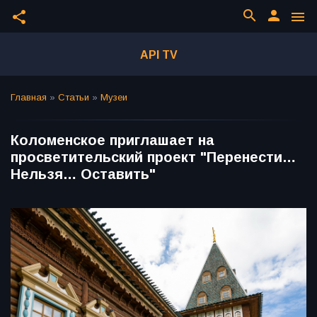
search
person
share
menu
API TV
Главная
»
Статьи
»
Музеи
Коломенское приглашает на
просветительский проект "Перенести…
Нельзя… Оставить"