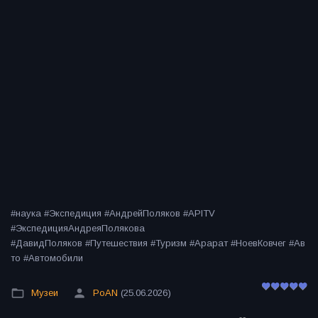
#наука #Экспедиция #АндрейПоляков #APITV
#ЭкспедицияАндреяПолякова
#ДавидПоляков #Путешествия #Туризм #Арарат #НоевКовчег #Ав
то #Автомобили
Музеи
PoAN
(25.06.2026)