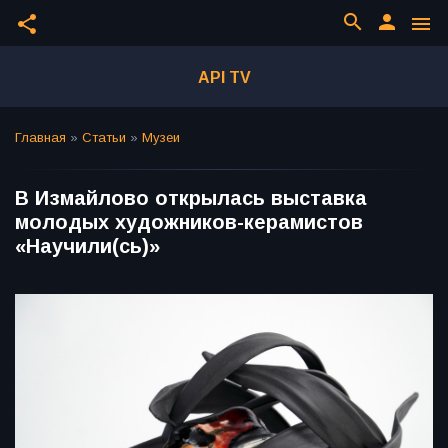
search
person
share
menu
API TV
Главная
»
Статьи
»
Музеи
В Измайлово открылась выставка
молодых художников-керамистов
«Научили(сь)»