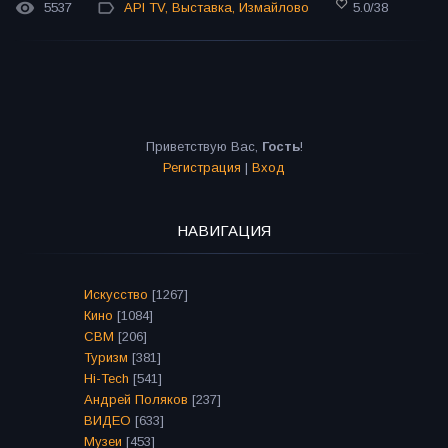
5537
API TV
,
Выставка
,
Измайлово
5.0
/
38
Приветствую Вас
,
Гость
!
Регистрация
|
Вход
НАВИГАЦИЯ
Искусство
[1267]
Кино
[1084]
СВМ
[206]
Туризм
[381]
Hi-Tech
[541]
Андрей Поляков
[237]
ВИДЕО
[633]
Музеи
[453]