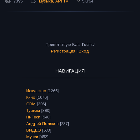
7395
музыка
,
API TV
5.0
/
64
Приветствую Вас
,
Гость
!
Регистрация
|
Вход
НАВИГАЦИЯ
Искусство
[1266]
Кино
[1076]
СВМ
[206]
Туризм
[380]
Hi-Tech
[540]
Андрей Поляков
[237]
ВИДЕО
[633]
Музеи
[452]