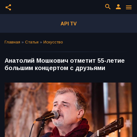
search
person
share
menu
API TV
Главная
»
Статьи
»
Искусство
Анатолий Мошкович отметит 55-летие
большим концертом с друзьями