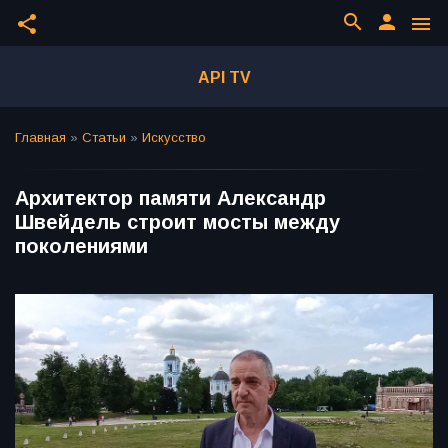
search
person
share
menu
API TV
Главная
»
Статьи
»
Искусство
Архитектор памяти Александр
Швейдель строит мосты между
поколениями