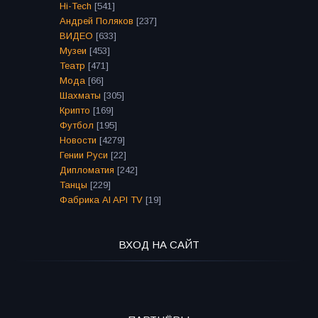
Hi-Tech
[541]
Андрей Поляков
[237]
ВИДЕО
[633]
Музеи
[453]
Театр
[471]
Мода
[66]
Шахматы
[305]
Крипто
[169]
Футбол
[195]
Новости
[4279]
Гении Руси
[22]
Дипломатия
[242]
Танцы
[229]
Фабрика AI API TV
[19]
ВХОД НА САЙТ