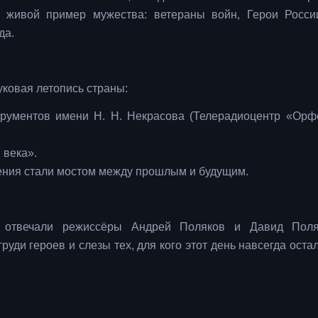
 живой пример мужества: ветераны войн, Герои Росси
да.
уковая летопись страны:
трументов имени Н. Н. Некрасова (Телерадиоцентр «Орф
 века».
ления стали мостом между прошлым и будущим.
е отвечали режиссёры Андрей Поляков и Давид Поля
уди героев и слезы тех, для кого этот день навсегда оста