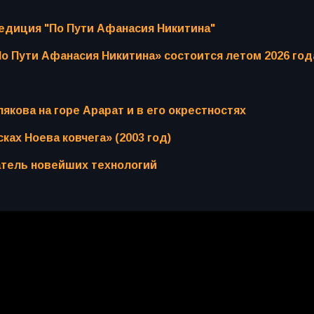
едиция "По Пути Афанасия Никитина"
о Пути Афанасия Никитина» состоится летом 2026 год
кова на горе Арарат и в его окрестностях
ках Ноева ковчега» (2003 год)
атель новейших технологий