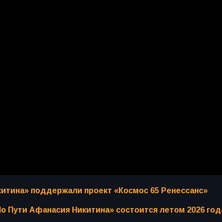
китина» поддержали проект «Космос 65 Ренессанс»
о Пути Афанасия Никитина» состоится летом 2026 год