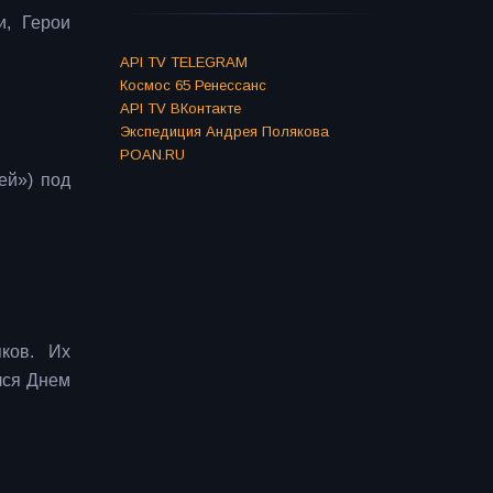
и, Герои
API TV TELEGRAM
Космос 65 Ренессанс
API TV ВКонтакте
Экспедиция Андрея Полякова
POAN.RU
ей») под
ков. Их
лся Днем