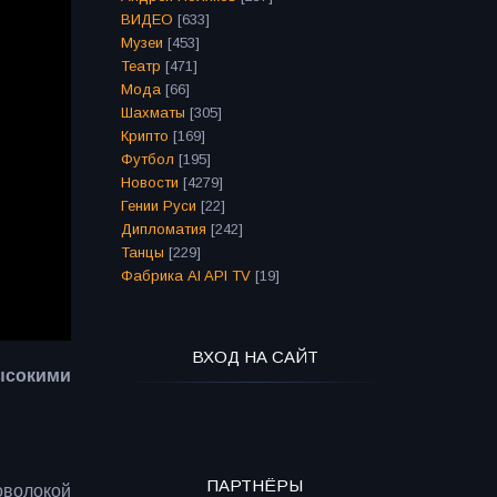
ВИДЕО
[633]
Музеи
[453]
Театр
[471]
Мода
[66]
Шахматы
[305]
Крипто
[169]
Футбол
[195]
Новости
[4279]
Гении Руси
[22]
Дипломатия
[242]
Танцы
[229]
Фабрика AI API TV
[19]
ВХОД НА САЙТ
ысокими
ПАРТНЁРЫ
оволокой