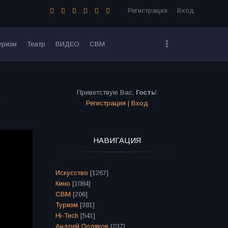
Регистрация
Вход
уризм
Театр
ВИДЕО
СВМ
Приветствую Вас
,
Гость
!
Регистрация
|
Вход
НАВИГАЦИЯ
Искусство
[1267]
Кино
[1084]
СВМ
[206]
Туризм
[381]
Hi-Tech
[541]
Андрей Поляков
[237]