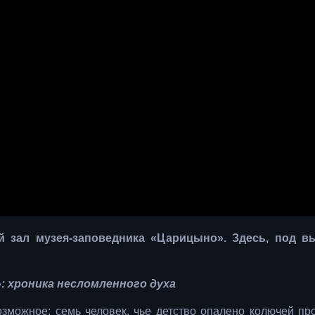
й зал музея-заповедника «Царицыно». Здесь, под в
: хроника несломленного духа
зможное: семь человек, чье детство опалено колючей пр