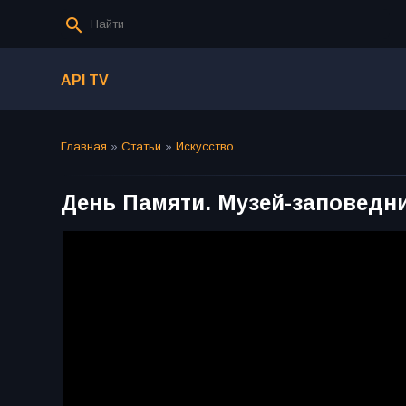
API TV
Главная
»
Статьи
»
Искусство
День Памяти. Музей-заповедн