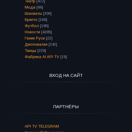
Театр
[472]
Мода
[66]
Шахматы
[306]
Крипто
[169]
Футбол
[195]
Новости
[4285]
Гении Руси
[22]
Дипломатия
[242]
Танцы
[229]
Фабрика AI API TV
[19]
ВХОД НА САЙТ
ПАРТНЁРЫ
API TV TELEGRAM