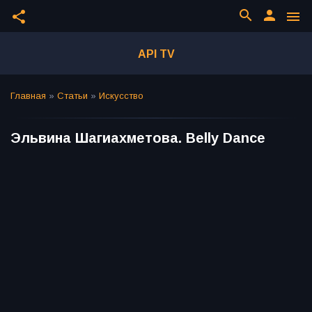
search
person
share
menu
API TV
Главная
»
Статьи
»
Искусство
Эльвина Шагиахметова. Belly Dance