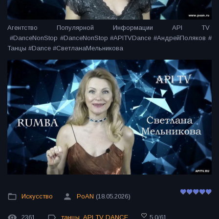
Агентство Популярной Информации API TV
#DanceNonStop #DanceNonStop #APITVDance #АндрейПоляков #
Танцы #Dance #СветланаМельникова
Искусство
PoAN
(18.05.2026)
2361
танцы
,
API TV DANCE
5.0
/
61