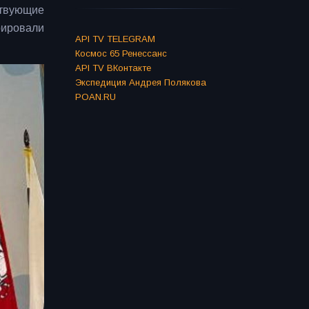
ствующие
рировали
API TV TELEGRAM
Космос 65 Ренессанс
API TV ВКонтакте
Экспедиция Андрея Полякова
POAN.RU