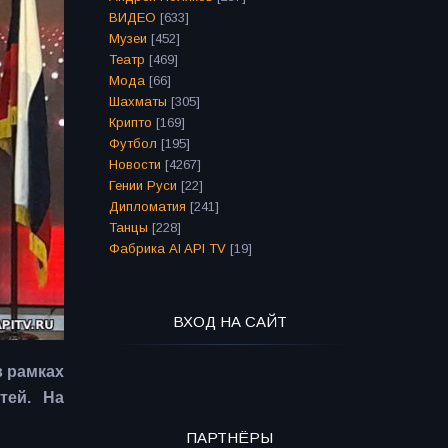
ВИДЕО
[633]
Музеи
[452]
Театр
[469]
Мода
[66]
Шахматы
[305]
Крипто
[169]
Футбол
[195]
Новости
[4267]
Гении Руси
[22]
Дипломатия
[241]
Танцы
[228]
Фабрика AI API TV
[19]
ВХОД НА САЙТ
в рамках
етей.
На
ПАРТНЁРЫ