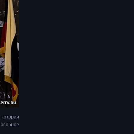
 которая
пособное