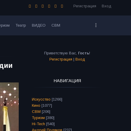
Регистрация
Вход
уризм
Театр
ВИДЕО
СВМ
Приветствую Вас
,
Гость
!
Регистрация
|
Вход
едии
НАВИГАЦИЯ
Искусство
[1266]
Кино
[1077]
СВМ
[206]
Туризм
[380]
Hi-Tech
[540]
Андрей Поляков
[237]