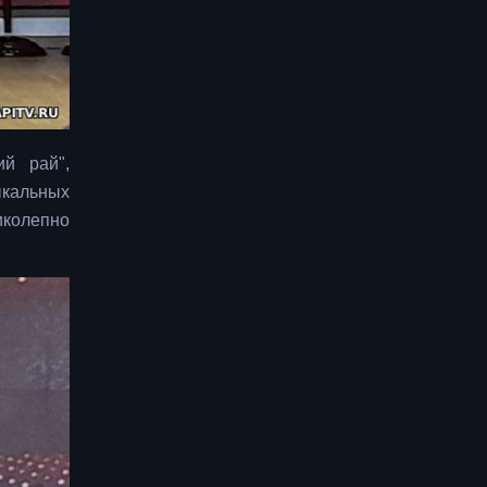
й рай",
ыкальных
иколепно