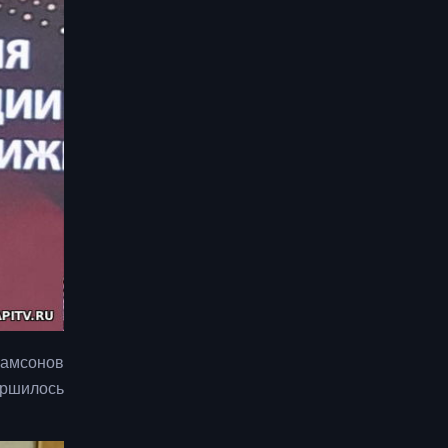
Самсонов
ершилось