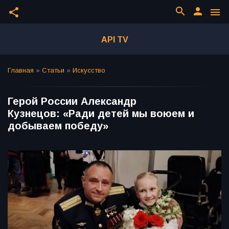
search
person
share
menu
API TV
Главная
»
Статьи
»
Искусство
Герой России Александр
Кузнецов: «Ради детей мы воюем и
добываем победу»