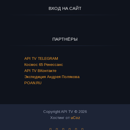
ВХОД НА САЙТ
ПАРТНЁРЫ
API TV TELEGRAM
Космос 65 Ренессанс
API TV ВКонтакте
Экспедиция Андрея Полякова
POAN.RU
Copyright API TV © 2026
Хостинг от
uCoz