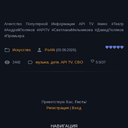
Агентство Популярной Информации API TV #кино #Театр
#АндрейПоляков #APITV #СветланаМельникова #ДавидПоляков
#Премьера
Искусство
PoAN
(03.06.2026)
3442
музыка
,
дети
,
API TV
,
СВО
5.0
/
37
Приветствую Вас
,
Гость
!
Регистрация
|
Вход
НАВИГАЦИЯ