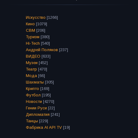
Искусство
[1266]
Кино
[1079]
СВМ
[206]
Туризм
[380]
Hi-Tech
[540]
Андрей Поляков
[237]
ВИДЕО
[633]
Музеи
[452]
Театр
[470]
Мода
[66]
Шахматы
[305]
Крипто
[169]
Футбол
[195]
Новости
[4270]
Гении Руси
[22]
Дипломатия
[241]
Танцы
[229]
Фабрика AI API TV
[19]