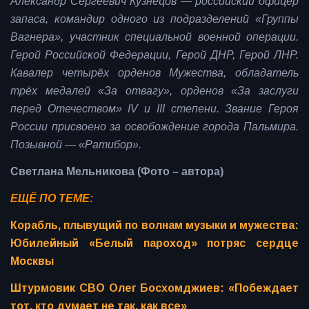
Александр Сергеевич Кузнецов — российский офицер
запаса, командир одного из подразделений «Группы
Вагнера», участник специальной военной операции.
Герой Российской Федерации, Герой ДНР, Герой ЛНР.
Кавалер четырёх орденов Мужества, обладатель
трёх медалей «За отвагу», орденов «За заслуги
перед Отечеством» IV и III степени. Звание Героя
России присвоено за освобождение города Пальмира.
Позывной — «Ратибор».
Светлана Мельникова (Фото – автора)
ЕЩЁ ПО ТЕМЕ:
Корабль, плывущий по волнам музыки и мужества:
Юбилейный «Белый пароход» потряс сердце
Москвы
Штурмовик СВО Олег Босхомджиев: «Побеждает
тот, кто думает не так, как все»