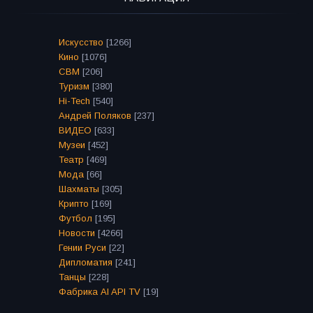
Искусство
[1266]
Кино
[1076]
СВМ
[206]
Туризм
[380]
Hi-Tech
[540]
Андрей Поляков
[237]
ВИДЕО
[633]
Музеи
[452]
Театр
[469]
Мода
[66]
Шахматы
[305]
Крипто
[169]
Футбол
[195]
Новости
[4266]
Гении Руси
[22]
Дипломатия
[241]
Танцы
[228]
Фабрика AI API TV
[19]