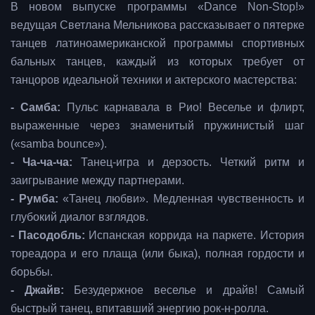
В новом выпуске программы «Dance Non-Stop!»
ведущая Светлана Мельникова рассказывает о пятерке
танцев латиноамериканской программы спортивных
бальных танцев, каждый из которых требует от
танцоров идеальной техники и актерского мастерства:
- Самба:
Пульс карнавала в Рио! Веселье и флирт,
выраженные через знаменитый пружинистый шаг
(«samba bounce»).
- Ча-ча-ча:
Танец-игра и дерзость. Четкий ритм и
заигрывание между партнерами.
- Румба:
«Танец любви». Медленная чувственность и
глубокий диалог взглядов.
- Пасодобль:
Испанская коррида на паркете. История
тореадора и его плаща (или быка), полная гордости и
борьбы.
- Джайв:
Безудержное веселье и драйв! Самый
быстрый танец, впитавший энергию рок-н-ролла.