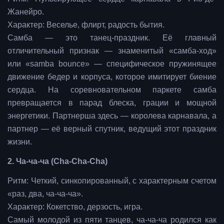
Жанейро.
Характер: Веселье, флирт, радость бытия.
Самба — это танец-праздник. Её главный
отличительный признак — знаменитый «самба-ход»
или «samba bounce» — специфическое пружинящее
движение бедер и корпуса, которое имитирует биение
сердца. На соревновательном паркете самба
превращается в парад блеска, грации и мощной
энергетики. Партнерша здесь — королева карнавала, а
партнер — её верный спутник, ведущий этот праздник
жизни.
2. Ча-ча-ча (Cha-Cha-Cha)
Ритм: Четкий, синкопированный, с характерным счетом
«раз, два, ча-ча-ча».
Характер: Кокетство, дерзость, игра.
Самый молодой из пяти танцев, ча-ча-ча родился как