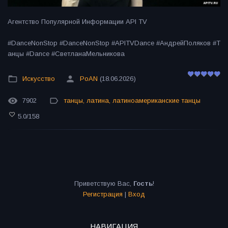
Агентство Популярной Информации API TV
#DanceNonStop #DanceNonStop #APITVDance #АндрейПоляков #Т
анцы #Dance #СветланаМельникова
Искусство
PoAN
(18.06.2026)
7902
танцы
,
латина
,
латиноамериканские танцы
5.0
/
158
Приветствую Вас
,
Гость
!
Регистрация
|
Вход
НАВИГАЦИЯ