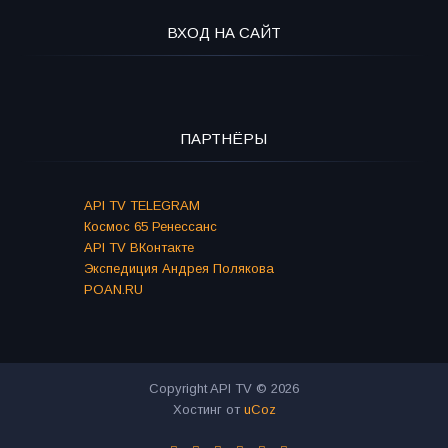
ВХОД НА САЙТ
ПАРТНЁРЫ
API TV TELEGRAM
Космос 65 Ренессанс
API TV ВКонтакте
Экспедиция Андрея Полякова
POAN.RU
Copyright API TV © 2026
Хостинг от
uCoz