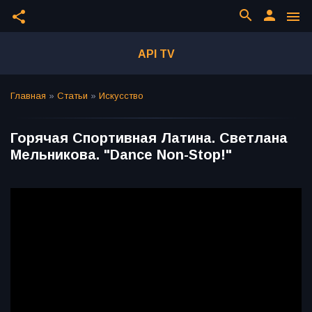
search
person
share
menu
API TV
Главная
»
Статьи
»
Искусство
Горячая Спортивная Латина. Светлана
Мельникова. "Dance Non-Stop!"