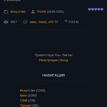
Искусство
PoAN
(18.06.2026)
9017
кино
,
театр
,
API TV
5.0
/
141
Приветствую Вас
,
Гость
!
Регистрация
|
Вход
НАВИГАЦИЯ
Искусство
[1266]
Кино
[1080]
СВМ
[206]
Туризм
[381]