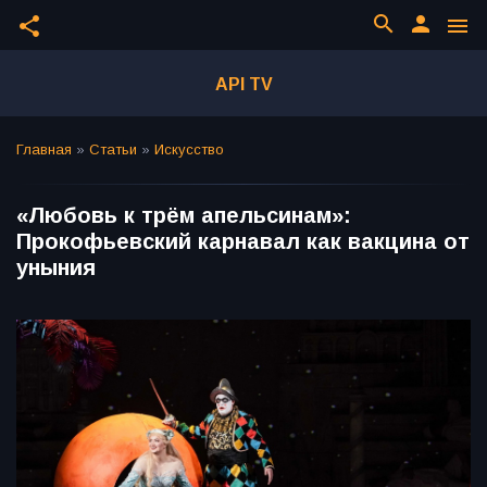
search
person
share
menu
API TV
Главная
»
Статьи
»
Искусство
«Любовь к трём апельсинам»:
Прокофьевский карнавал как вакцина от
уныния