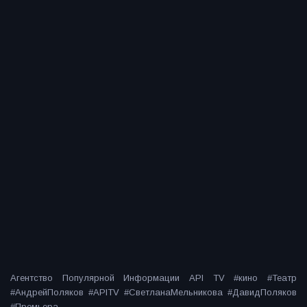
Агентство Популярной Информации API TV #кино #Театр
#АндрейПоляков #APITV #СветланаМельникова #ДавидПоляков
#Премьера