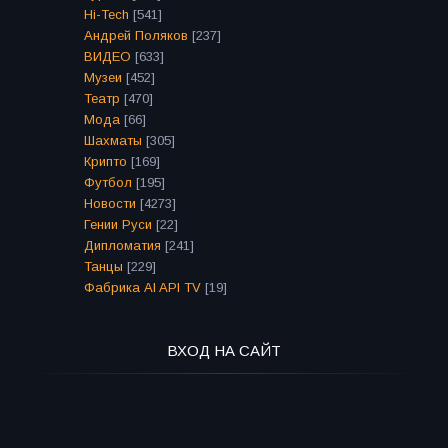
Hi-Tech
[541]
Андрей Поляков
[237]
ВИДЕО
[633]
Музеи
[452]
Театр
[470]
Мода
[66]
Шахматы
[305]
Крипто
[169]
Футбол
[195]
Новости
[4273]
Гении Руси
[22]
Дипломатия
[241]
Танцы
[229]
Фабрика AI API TV
[19]
ВХОД НА САЙТ